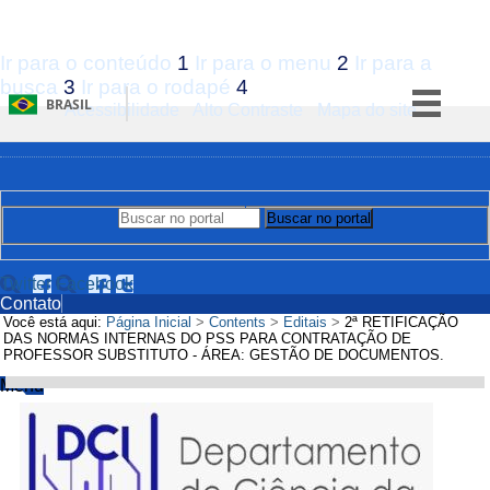
Ir para o conteúdo
1
Ir para o menu
2
Ir para a
busca
3
Ir para o rodapé
4
BRASIL
Acessibilidade
Alto Contraste
Mapa do site
Simplifique!
Comunica BR
Participe
Buscar no portal
Buscar no portal
Acesso à informação
Legislação
Twitter
Facebook
Contato
Canais
Você está aqui:
Página Inicial
>
Contents
>
Editais
>
2ª RETIFICAÇÃO
DAS NORMAS INTERNAS DO PSS PARA CONTRATAÇÃO DE
PROFESSOR SUBSTITUTO - ÁREA: GESTÃO DE DOCUMENTOS.
Menu