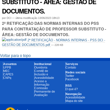
SUBSTITUTO - ÁREA: GESTÃO DE
DOCUMENTOS.
por
DCI
—
última modificação
13/06/2023 18h13
2ª RETIFICAÇÃO DAS NORMAS INTERNAS DO PSS
PARA CONTRATAÇÃO DE PROFESSOR SUBSTITUTO -
ÁREA: GESTÃO DE DOCUMENTOS.
2ª RETIFICAÇÃO - NORMAS INTERNAS - PSS DCI -
GESTÃO DE DOCUMENTOS.pdf
— 228 KB
Voltar para o topo
Assuntos
Institucional
Serviços
UFPB
Ouvidoria
Contato
MEC
Comitê de
Redes sociais
CAPES
Inclusão e
Twitter
CNPq
Acessibilidade
Facebook
Acesso a
Informação
RSS
Comissão
O que é?
Permanente de
Navegação
Avaliação
Acessibilidade
Mapa do site