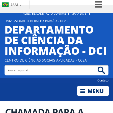
BRASIL
Simplifique!
ACESSIBILIDADE
ALTO CONTRASTE
MAPA DO SITE
Comunica BR
UNIVERSIDADE FEDERAL DA PARAÍBA - UFPB
DEPARTAMENTO
Participe
DE CIÊNCIA DA
Acesso à informação
INFORMAÇÃO - DCI
Legislação
Canais
CENTRO DE CIÊNCIAS SOCIAIS APLICADAS - CCSA
Buscar no portal
Bus
Contato
CHAMADA PARA A