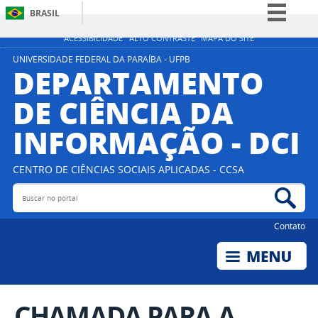
BRASIL
Simplifique!
ACESSIBILIDADE
ALTO CONTRASTE
MAPA DO SITE
Comunica BR
UNIVERSIDADE FEDERAL DA PARAÍBA - UFPB
DEPARTAMENTO
Participe
DE CIÊNCIA DA
Acesso à informação
INFORMAÇÃO - DCI
Legislação
Canais
CENTRO DE CIÊNCIAS SOCIAIS APLICADAS - CCSA
Buscar no portal
Bus
Contato
CHAMADA PARA A