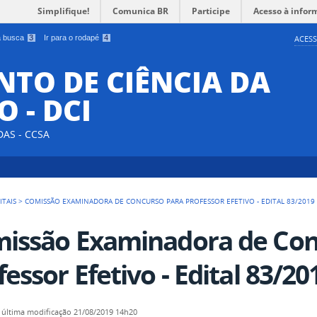
Simplifique!
Comunica BR
Participe
Acesso à infor
 a busca
3
Ir para o rodapé
4
ACESS
TO DE CIÊNCIA DA
 - DCI
DAS - CCSA
ITAIS
>
COMISSÃO EXAMINADORA DE CONCURSO PARA PROFESSOR EFETIVO - EDITAL 83/2019
issão Examinadora de Con
fessor Efetivo - Edital 83/20
—
última modificação
21/08/2019 14h20