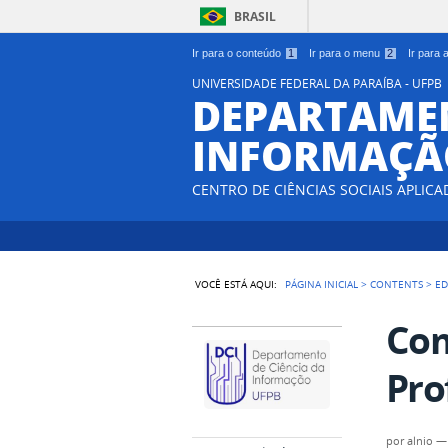
BRASIL
Ir para o conteúdo
1
Ir para o menu
2
Ir para
UNIVERSIDADE FEDERAL DA PARAÍBA - UFPB
DEPARTAMEN
INFORMAÇÃO
CENTRO DE CIÊNCIAS SOCIAIS APLICA
VOCÊ ESTÁ AQUI:
PÁGINA INICIAL
>
CONTENTS
>
ED
Com
Pro
por
alnio