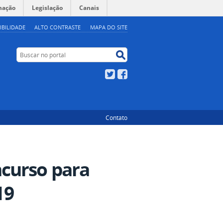
mação
Legislação
Canais
IBILIDADE
ALTO CONTRASTE
MAPA DO SITE
Buscar no portal
Buscar no portal
Twitter
Facebook
Contato
curso para
19