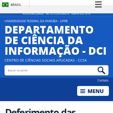
BRASIL
Simplifique!
ACESSIBILIDADE
ALTO CONTRASTE
MAPA DO SITE
Comunica BR
UNIVERSIDADE FEDERAL DA PARAÍBA - UFPB
DEPARTAMENTO
Participe
DE CIÊNCIA DA
Acesso à informação
INFORMAÇÃO - DCI
Legislação
Canais
CENTRO DE CIÊNCIAS SOCIAIS APLICADAS - CCSA
Buscar no portal
Bus
Contato
Deferimento das