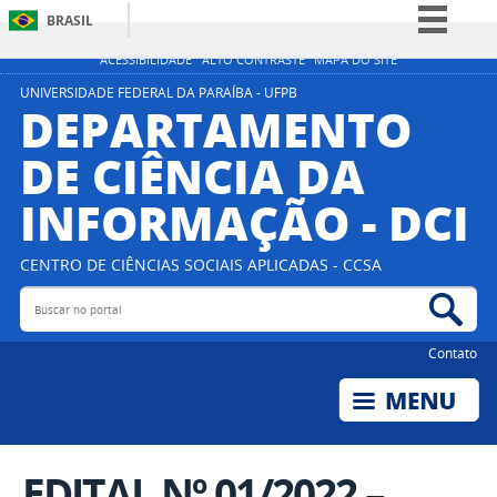
BRASIL
Simplifique!
ACESSIBILIDADE
ALTO CONTRASTE
MAPA DO SITE
Comunica BR
UNIVERSIDADE FEDERAL DA PARAÍBA - UFPB
DEPARTAMENTO
Participe
DE CIÊNCIA DA
Acesso à informação
INFORMAÇÃO - DCI
Legislação
Canais
CENTRO DE CIÊNCIAS SOCIAIS APLICADAS - CCSA
Buscar no portal
Bus
Contato
EDITAL Nº 01/2022 –