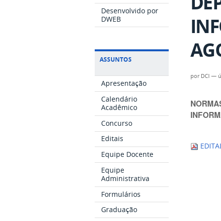
DE
Desenvolvido por
INF
DWEB
AGO
ASSUNTOS
por
DCI
—
ú
Apresentação
Calendário
NORMAS
Acadêmico
INFORM
Concurso
Editais
EDITAL
Equipe Docente
Equipe
Administrativa
Formulários
Graduação