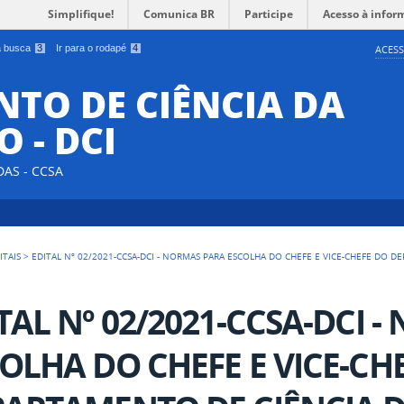
Simplifique!
Comunica BR
Participe
Acesso à infor
 a busca
3
Ir para o rodapé
4
ACESS
TO DE CIÊNCIA DA
 - DCI
DAS - CCSA
ITAIS
>
EDITAL Nº 02/2021-CCSA-DCI - NORMAS PARA ESCOLHA DO CHEFE E VICE-CHEFE DO 
TAL Nº 02/2021-CCSA-DCI 
OLHA DO CHEFE E VICE-CH