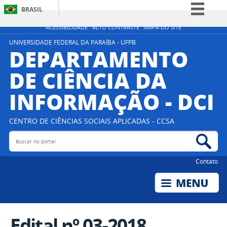
BRASIL
Simplifique!
ACESSIBILIDADE
ALTO CONTRASTE
MAPA DO SITE
Comunica BR
UNIVERSIDADE FEDERAL DA PARAÍBA - UFPB
DEPARTAMENTO
Participe
DE CIÊNCIA DA
Acesso à informação
INFORMAÇÃO - DCI
Legislação
Canais
CENTRO DE CIÊNCIAS SOCIAIS APLICADAS - CCSA
Buscar no portal
Bus
Contato
Edital nº 03-2018