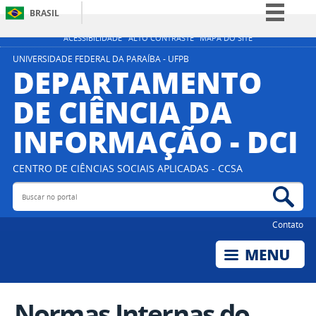
BRASIL
Simplifique!
ACESSIBILIDADE
ALTO CONTRASTE
MAPA DO SITE
Comunica BR
UNIVERSIDADE FEDERAL DA PARAÍBA - UFPB
DEPARTAMENTO
Participe
DE CIÊNCIA DA
Acesso à informação
INFORMAÇÃO - DCI
Legislação
Canais
CENTRO DE CIÊNCIAS SOCIAIS APLICADAS - CCSA
Buscar no portal
Bus
Contato
Normas Internas do