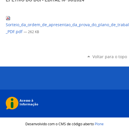
Sorteio_da_ordem_de_apresentao_da_prova_do_plano_de_trabal
_PDF.pdf
— 262 KB
Voltar para o topo
Desenvolvido com o CMS de código aberto
Plone