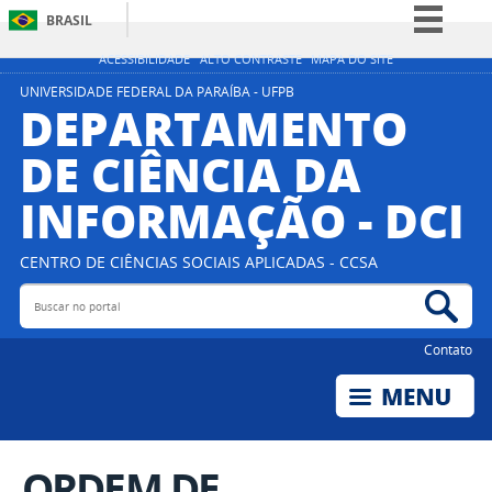
BRASIL
Simplifique!
ACESSIBILIDADE
ALTO CONTRASTE
MAPA DO SITE
Comunica BR
UNIVERSIDADE FEDERAL DA PARAÍBA - UFPB
DEPARTAMENTO
Participe
DE CIÊNCIA DA
Acesso à informação
INFORMAÇÃO - DCI
Legislação
Canais
CENTRO DE CIÊNCIAS SOCIAIS APLICADAS - CCSA
Buscar no portal
Bus
Contato
ORDEM DE