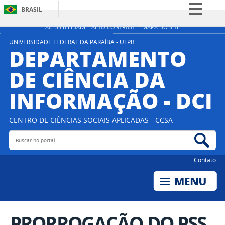
BRASIL
Simplifique!
ACESSIBILIDADE
ALTO CONTRASTE
MAPA DO SITE
Comunica BR
UNIVERSIDADE FEDERAL DA PARAÍBA - UFPB
DEPARTAMENTO
Participe
DE CIÊNCIA DA
Acesso à informação
INFORMAÇÃO - DCI
Legislação
Canais
CENTRO DE CIÊNCIAS SOCIAIS APLICADAS - CCSA
Buscar no portal
Bus
Contato
PRORROGAÇÃO DO PSS