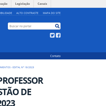
mação
Legislação
Canais
IBILIDADE
ALTO CONTRASTE
MAPA DO SITE
Buscar no portal
Buscar no portal
Twitter
Facebook
Contato
MENTOS - EDITAL Nº 18/2023
PROFESSOR
STÃO DE
2023