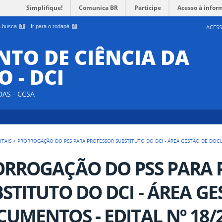
Simplifique!
Comunica BR
Participe
Acesso à infor
 a busca
3
Ir para o rodapé
4
ACESS
TO DE CIÊNCIA DA
 - DCI
DAS - CCSA
ITAIS
>
PRORROGAÇÃO DO PSS PARA PROFESSOR SUBSTITUTO DO DCI - ÁREA GESTÃO DE DOCU
ORROGAÇÃO DO PSS PARA 
STITUTO DO DCI - ÁREA GE
UMENTOS - EDITAL Nº 18/