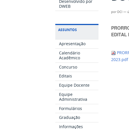
Desenvolvido por
DWEB
por
DCI
—
ú
PRORRO
ASSUNTOS
EDITAL 
Apresentação
Calendário
PRORR
Acadêmico
2023.pd
Concurso
Editais
Equipe Docente
Equipe
Administrativa
Formulários
Graduação
Informações