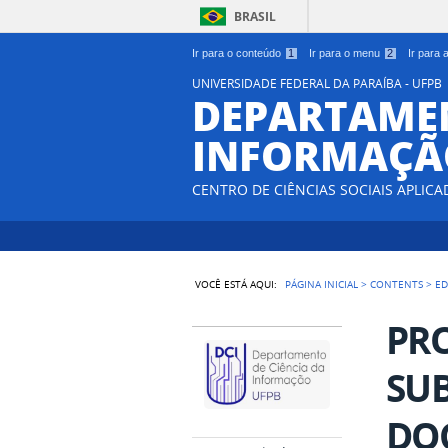
BRASIL
Ir para o conteúdo
1
Ir para o menu
2
Ir para
UNIVERSIDADE FEDERAL DA PARAÍBA - UFPB
DEPARTAMEN
INFORMAÇÃO
CENTRO DE CIÊNCIAS SOCIAIS APLICA
VOCÊ ESTÁ AQUI:
PÁGINA INICIAL
>
CONTENTS
>
ED
PR
SUB
DOC