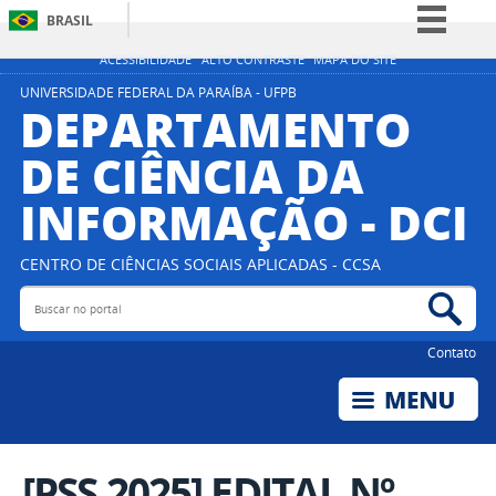
BRASIL
Simplifique!
ACESSIBILIDADE
ALTO CONTRASTE
MAPA DO SITE
Comunica BR
UNIVERSIDADE FEDERAL DA PARAÍBA - UFPB
DEPARTAMENTO
Participe
DE CIÊNCIA DA
Acesso à informação
INFORMAÇÃO - DCI
Legislação
Canais
CENTRO DE CIÊNCIAS SOCIAIS APLICADAS - CCSA
Buscar no portal
Bus
Contato
[PSS 2025] EDITAL Nº