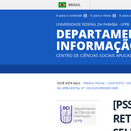
BRASIL
Ir para o conteúdo
1
Ir para o menu
2
Ir para
UNIVERSIDADE FEDERAL DA PARAÍBA - UFPB
DEPARTAMEN
INFORMAÇÃO
CENTRO DE CIÊNCIAS SOCIAIS APLICA
VOCÊ ESTÁ AQUI:
PÁGINA INICIAL
>
CONTENTS
>
ED
DA UFPB (EDITAL Nº 100/2025-PROGEP-DSP)
[PS
RET