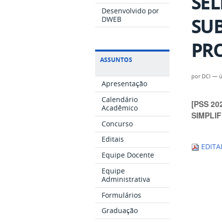
SEL
Desenvolvido por
SUB
DWEB
PRO
ASSUNTOS
por
DCI
—
ú
Apresentação
Calendário
[PSS 20
Acadêmico
SIMPLI
Concurso
Editais
EDITAL
Equipe Docente
Equipe
Administrativa
Formulários
Graduação