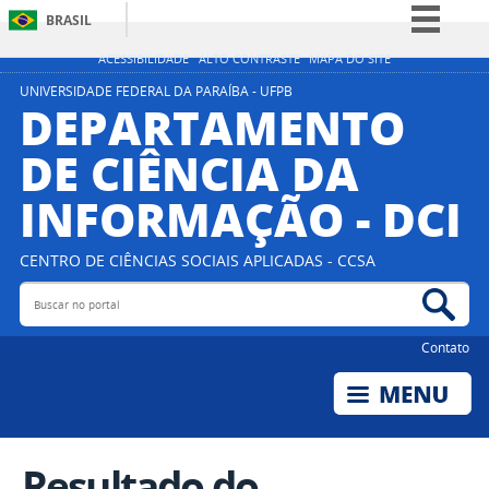
BRASIL
Simplifique!
ACESSIBILIDADE
ALTO CONTRASTE
MAPA DO SITE
Comunica BR
UNIVERSIDADE FEDERAL DA PARAÍBA - UFPB
DEPARTAMENTO
Participe
DE CIÊNCIA DA
Acesso à informação
INFORMAÇÃO - DCI
Legislação
Canais
CENTRO DE CIÊNCIAS SOCIAIS APLICADAS - CCSA
Buscar no portal
Bus
Contato
Resultado do