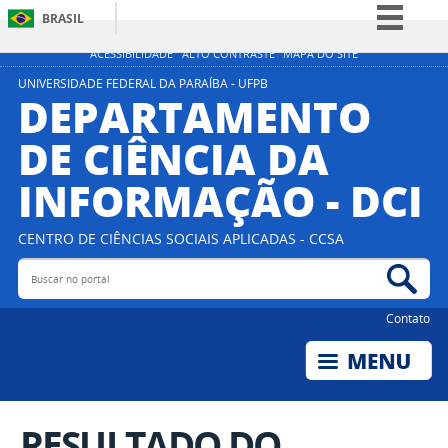
BRASIL
Simplifique!
ACESSIBILIDADE
ALTO CONTRASTE
MAPA DO SITE
Comunica BR
UNIVERSIDADE FEDERAL DA PARAÍBA - UFPB
DEPARTAMENTO
Participe
DE CIÊNCIA DA
Acesso à informação
INFORMAÇÃO - DCI
Legislação
Canais
CENTRO DE CIÊNCIAS SOCIAIS APLICADAS - CCSA
Buscar no portal
Bus
Contato
RESULTADO DO