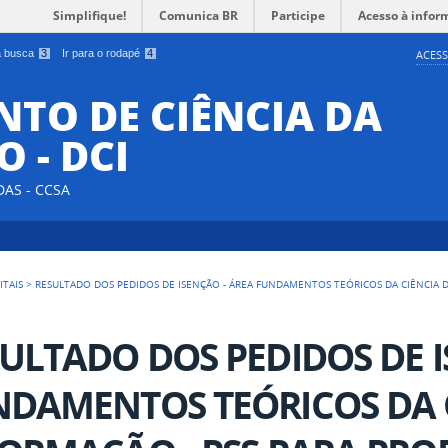
Simplifique!
Comunica BR
Participe
Acesso à infor
 a busca
3
Ir para o rodapé
4
ACESS
TO DE CIÊNCIA DA
 - DCI
DAS - CCSA
ITAIS
>
RESULTADO DOS PEDIDOS DE ISENÇÃO - ÁREA FUNDAMENTOS TEÓRICOS DA CIÊNCIA D
ULTADO DOS PEDIDOS DE I
DAMENTOS TEÓRICOS DA 