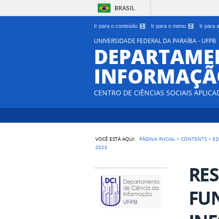
BRASIL
Ir para o conteúdo
1
Ir para o menu
2
Ir para
UNIVERSIDADE FEDERAL DA PARAÍBA - UFPB
DEPARTAMEN
INFORMAÇÃO
CENTRO DE CIÊNCIAS SOCIAIS APLICA
VOCÊ ESTÁ AQUI:
PÁGINA INICIAL
>
CONTENTS
>
ED
2023.
RES
FUN