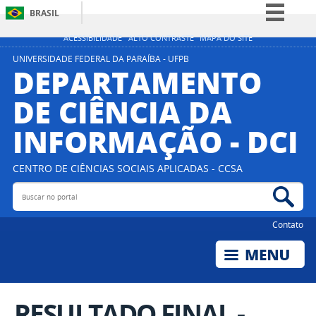
BRASIL
Simplifique!
ACESSIBILIDADE
ALTO CONTRASTE
MAPA DO SITE
Comunica BR
UNIVERSIDADE FEDERAL DA PARAÍBA - UFPB
DEPARTAMENTO
Participe
DE CIÊNCIA DA
Acesso à informação
INFORMAÇÃO - DCI
Legislação
Canais
CENTRO DE CIÊNCIAS SOCIAIS APLICADAS - CCSA
Buscar no portal
Bus
Contato
RESULTADO FINAL -