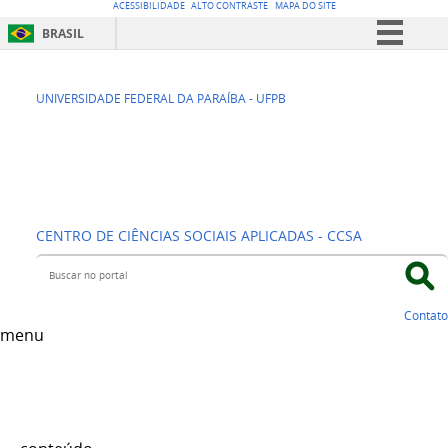
ACESSIBILIDADE
ALTO CONTRASTE
MAPA DO SITE
BRASIL
Simplifique!
DEPARTAMENTO
Comunica BR
UNIVERSIDADE FEDERAL DA PARAÍBA - UFPB
Participe
DE CIÊNCIA DA
Acesso à informação
INFORMAÇÃO - DCI
Legislação
Canais
CENTRO DE CIÊNCIAS SOCIAIS APLICADAS - CCSA
Buscar no portal
Contato
menu