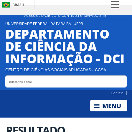
BRASIL
Simplifique!
ACESSIBILIDADE
ALTO CONTRASTE
MAPA DO SITE
Comunica BR
UNIVERSIDADE FEDERAL DA PARAÍBA - UFPB
DEPARTAMENTO
Participe
DE CIÊNCIA DA
Acesso à informação
INFORMAÇÃO - DCI
Legislação
Canais
CENTRO DE CIÊNCIAS SOCIAIS APLICADAS - CCSA
Buscar no portal
Bus
Contato
RESULTADO