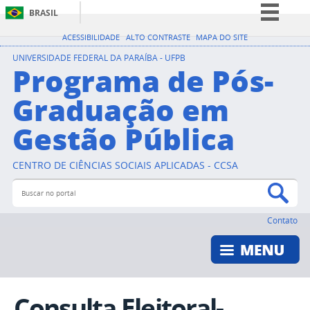
BRASIL
Simplifique!
ACESSIBILIDADE
ALTO CONTRASTE
MAPA DO SITE
Comunica BR
UNIVERSIDADE FEDERAL DA PARAÍBA - UFPB
Programa de Pós-
Participe
Graduação em
Acesso à informação
Gestão Pública
Legislação
Canais
CENTRO DE CIÊNCIAS SOCIAIS APLICADAS - CCSA
Buscar no portal
Bus
Contato
Consulta Eleitoral-