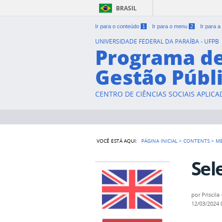
BRASIL
Ir para o conteúdo
1
Ir para o menu
2
Ir para 
UNIVERSIDADE FEDERAL DA PARAÍBA - UFPB
Programa d
Gestão Públ
CENTRO DE CIÊNCIAS SOCIAIS APLICA
VOCÊ ESTÁ AQUI:
PÁGINA INICIAL
>
CONTENTS
>
M
Sel
por
Priscila
12/03/2024