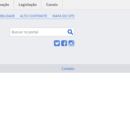
mação
Legislação
Canais
IBILIDADE
ALTO CONTRASTE
MAPA DO SITE
Buscar no portal
Buscar no portal
Twitter
Facebook
Instagram
Contato