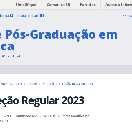
Simplifique!
Comunica BR
Participe
Acesso à infor
a busca
3
Ir para o rodapé
4
ACESS
e Pós-Graduação em
ica
DAS - CCSA
ENU
>
ASSUNTOS
>
EDITAIS DE SELEÇÃO
>
SELEÇÃO REGULAR 2023
eção Regular 2023
 - PGPCI
—
publicado
06/12/2023 11h18,
última modificação
 08h11