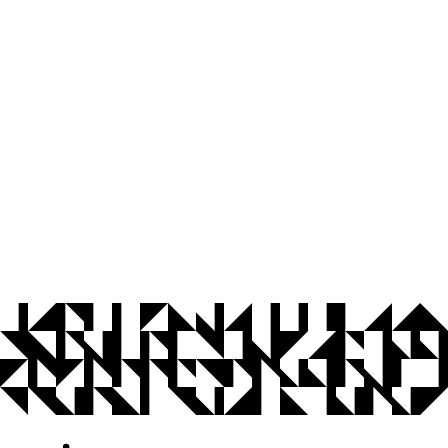
© 2026 Universidade Federal da Paraíba.
Ouvidoria
Acesso à Informação
CoMu
Acessibilidade
Dados Abertos UFPB
Privacidade e Proteção de Dados