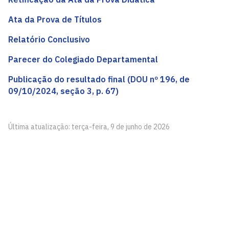
Ata da Prova de Títulos
Relatório Conclusivo
Parecer do Colegiado Departamental
Publicação do resultado final (DOU nº 196, de
09/10/2024, seção 3, p. 67)
Última atualização: terça-feira, 9 de junho de 2026
Departamento de Finanças e Contabilidade - DFC
Centro de Ciências Sociais Aplicadas - CCSA, Via Chuva-
de-Ouro s/n
Cidade Universitária, João Pessoa - Paraíba