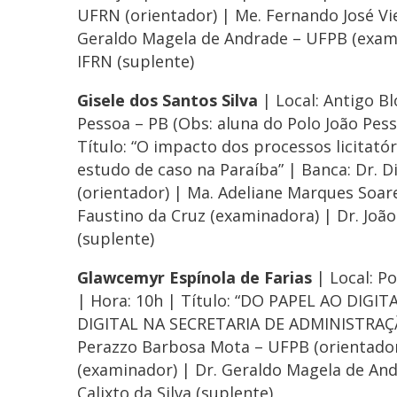
UFRN (orientador) | Me. Fernando José Vi
Geraldo Magela de Andrade – UFPB (exami
IFRN (suplente)
Gisele dos Santos Silva
| Local: Antigo B
Pessoa – PB (Obs: aluna do Polo João Pess
Título: “O impacto dos processos licitatór
estudo de caso na Paraíba” | Banca: Dr.
(orientador) | Ma. Adeliane Marques Soar
Faustino da Cruz (examinadora) | Dr. João
(suplente)
Glawcemyr Espínola de Farias
| Local: P
| Hora: 10h | Título: “DO PAPEL AO DI
DIGITAL NA SECRETARIA DE ADMINISTRAÇÃO
Perazzo Barbosa Mota – UFPB (orientador
(examinador) | Dr. Geraldo Magela de And
Calixto da Silva (suplente)