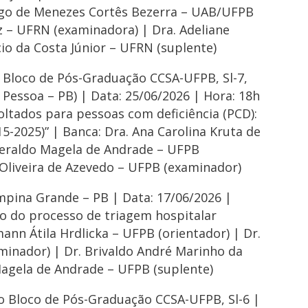
Diôgo de Menezes Cortês Bezerra – UAB/UFPB
êz – UFRN (examinadora) | Dra. Adeliane
io da Costa Júnior – UFRN (suplente)
o Bloco de Pós-Graduação CCSA-UFPB, Sl-7,
 Pessoa – PB) | Data: 25/06/2026 | Hora: 18h
oltados para pessoas com deficiência (PCD):
15-2025)” | Banca: Dra. Ana Carolina Kruta de
 Geraldo Magela de Andrade – UFPB
Oliveira de Azevedo – UFPB (examinador)
mpina Grande – PB | Data: 17/06/2026 |
ho do processo de triagem hospitalar
ann Átila Hrdlicka – UFPB (orientador) | Dr.
aminador) | Dr. Brivaldo André Marinho da
Magela de Andrade – UFPB (suplente)
go Bloco de Pós-Graduação CCSA-UFPB, Sl-6 |