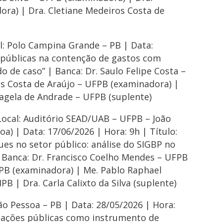
ra) | Dra. Cletiane Medeiros Costa de
l: Polo Campina Grande – PB | Data:
as públicas na contenção de gastos com
 de caso” | Banca: Dr. Saulo Felipe Costa –
os Costa de Araújo – UFPB (examinadora) |
 Magela de Andrade – UFPB (suplente)
Local: Auditório SEAD/UAB – UFPB – João
a) | Data: 17/06/2026 | Hora: 9h | Título:
ues no setor público: análise do SIGBP no
 Banca: Dr. Francisco Coelho Mendes – UFPB
FPB (examinadora) | Me. Pablo Raphael
B | Dra. Carla Calixto da Silva (suplente)
oão Pessoa – PB | Data: 28/05/2026 | Hora:
atações públicas como instrumento de