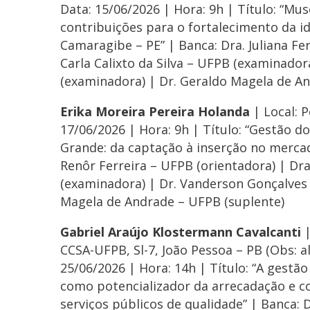
Data: 15/06/2026 | Hora: 9h | Título: “Mus
contribuições para o fortalecimento da i
Camaragibe – PE” | Banca: Dra. Juliana Fe
Carla Calixto da Silva – UFPB (examinador
(examinadora) | Dr. Geraldo Magela de A
Erika Moreira Pereira Holanda
| Local: 
17/06/2026 | Hora: 9h | Título: “Gestão 
Grande: da captação à inserção no mercad
Renôr Ferreira – UFPB (orientadora) | Dr
(examinadora) | Dr. Vanderson Gonçalves 
Magela de Andrade – UFPB (suplente)
Gabriel Araújo Klostermann Cavalcanti
|
CCSA-UFPB, Sl-7, João Pessoa – PB (Obs: a
25/06/2026 | Hora: 14h | Título: “A gestã
como potencializador da arrecadação e c
serviços públicos de qualidade” | Banca: