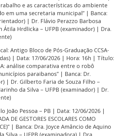
 trabalho e as características do ambiente
do em uma secretaria municipal” | Banca:
ientador) | Dr. Flávio Perazzo Barbosa
Átila Hrdlicka – UFPB (examinador) | Dra.
ente)
cal: Antigo Bloco de Pós-Graduação CCSA-
as) | Data: 17/06/2026 | Hora: 16h | Título:
análise comparativa entre o robô
unicípios paraibanos” | Banca: Dr.
) | Dr. Gilberto Faria de Souza Filho –
arinho da Silva – UFPB (examinador) | Dr.
nte)
olo João Pessoa – PB | Data: 12/06/2026 |
NUADA DE GESTORES ESCOLARES COMO
E)” | Banca: Dra. Joyce Amâncio de Aquino
da Silva – UFPB (examinadora) | Dra.