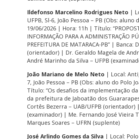
Ildefonso Marcelino Rodrigues Neto
| L
UFPB, Sl-6, João Pessoa – PB (Obs: aluno
19/06/2026 | Hora: 11h | Título: “PROP
INFORMAÇÃO PARA A ADMINISTRAÇÃO PÚ
PREFEITURA DE MATARACA-PB” | Banca: Dr
(orientador) | Dr. Geraldo Magela de And
André Marinho da Silva – UFPB (examinad
João Mariano de Melo Neto
| Local: Ant
7, João Pessoa – PB (Obs: aluno do Polo J
Título: “Os desafios da implementação da 
da prefeitura de Jaboatão dos Guararapes
Cortês Bezerra – UAB/UFPB (orientador) |
(examinador) | Me. Fernando José Vieira 
Marques Soares – UFRN (suplente)
José Arlindo Gomes da Silva
| Local: Pol