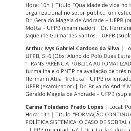
Hora: 10h | Título: “Qualidade de vida no
organizacional no setor público: um estu
Dr. Geraldo Magela de Andrade – UFPB (or
Motta – UFPB (examinador) | Dr. Hermann 
Jaqueline Guimarães Santos – UFPB (supl
Arthur Ivys Gabriel Cardoso da Silva
| Lo
UFPB, Sl-6 (Obs: Aluno do Polo Duas Estrad
“TRANSPARÊNCIA PÚBLICA AUTOMATIZADA: 
turmalina e o PNTP na avaliação de três m
Hermann Átila Hrdlicka – UFPB (orientador
UFPB (examinador) | Dr. Brivaldo André M
Geraldo Magela de Andrade – UFPB (suple
Carina Toledano Prado Lopes
| Local: P
Hora: 13h | Título: “FORMAÇÃO CONTI
POLÍTICA SISTÊMICA: O CASO DE SOBRAL (C
– UFPB (orientadora) | Dra. Carla Calixto 