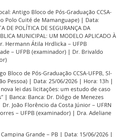
ocal: Antigo Bloco de Pós-Graduação CCSA-
 do Polo Cuité de Mamanguape) | Data:
OSTA DE POLÍTICA DE SEGURANÇA DA
BLICA MUNICIPAL: UM MODELO APLICADO À
. Hermann Átila Hrdlicka – UFPB
rade – UFPB (examinador) | Dr. Brivaldo
or)
igo Bloco de Pós-Graduação CCSA-UFPB, Sl-
oão Pessoa) | Data: 25/06/2026 | Hora: 13h |
nova lei das licitações: um estudo de caso
” | Banca: Banca: Dr. Diôgo de Menezes
 Dr. João Florêncio da Costa Júnior – UFRN
Torres – UFPB (examinador) | Dra. Adeliane
o Campina Grande – PB | Data: 15/06/2026 |