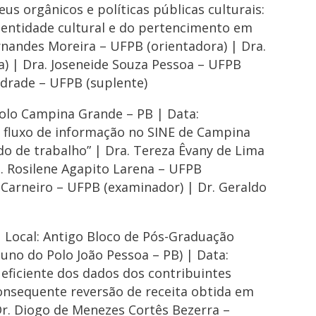
eus orgânicos e políticas públicas culturais:
dentidade cultural e do pertencimento em
rnandes Moreira – UFPB (orientadora) | Dra.
a) | Dra. Joseneide Souza Pessoa – UFPB
ndrade – UFPB (suplente)
Polo Campina Grande – PB | Data:
do fluxo de informação no SINE de Campina
o de trabalho” | Dra. Tereza Êvany de Lima
a. Rosilene Agapito Larena – UFPB
Carneiro – UFPB (examinador) | Dr. Geraldo
 Local: Antigo Bloco de Pós-Graduação
luno do Polo João Pessoa – PB) | Data:
o eficiente dos dados dos contribuintes
onsequente reversão de receita obtida em
 Dr. Diogo de Menezes Cortês Bezerra –