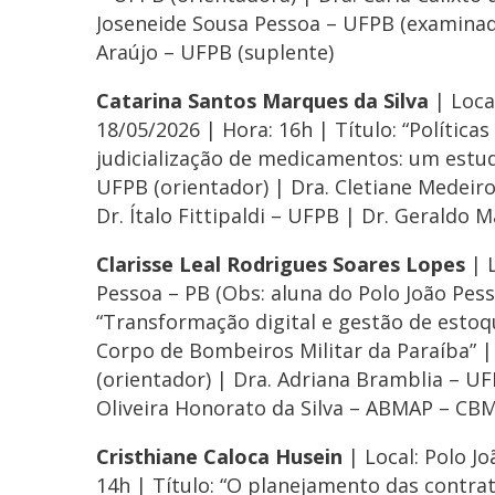
Joseneide Sousa Pessoa – UFPB (examinado
Araújo – UFPB (suplente)
Catarina Santos Marques da Silva
| Loca
18/05/2026 | Hora: 16h | Título: “Polític
judicialização de medicamentos: um estudo
UFPB (orientador) | Dra. Cletiane Medeir
Dr. Ítalo Fittipaldi – UFPB | Dr. Geraldo
Clarisse Leal Rodrigues Soares Lopes
| 
Pessoa – PB (Obs: aluna do Polo João Pesso
“Transformação digital e gestão de estoq
Corpo de Bombeiros Militar da Paraíba” |
(orientador) | Dra. Adriana Bramblia – U
Oliveira Honorato da Silva – ABMAP – CBMP
Cristhiane Caloca Husein
| Local: Polo J
14h | Título: “O planejamento das contr