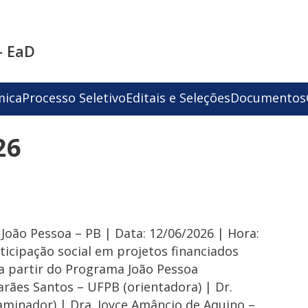
- EaD
mica
Processo Seletivo
Editais e Seleções
Documentos
26
 João Pessoa – PB | Data: 12/06/2026 | Hora:
ticipação social em projetos financiados
a partir do Programa João Pessoa
arães Santos – UFPB (orientadora) | Dr.
aminador) | Dra. Joyce Amâncio de Aquino –