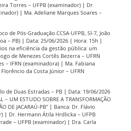
eira Torres – UFPB (examinador) | Dr.
nador) | Ma. Adeliane Marques Soares –
loco de Pós-Graduação CCSA-UFPB, Sl-7, João
oa – PB) | Data: 25/06/2026 | Hora: 15h |
ios na eficiência da gestão pública: um
 Diogo de Menezes Cortês Bezerra – UFRN
es – IFRN (examinadora) | Ma. Fabiana
 Florêncio da Costa Júnior – UFRN
olo de Duas Estradas – PB | Data: 19/06/2026
GITAL – UM ESTUDO SOBRE A TRANSFORMAÇÃO
 DE JACARAÚ-PB” | Banca: Dr. Flávio
) | Dr. Hermann Átila Hrdlicka – UFPB
rade – UFPB (examinador) | Dra. Carla