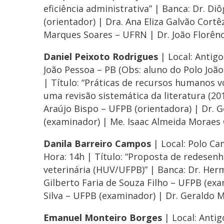
eficiência administrativa” | Banca: Dr. 
(orientador) | Dra. Ana Eliza Galvão Cort
Marques Soares – UFRN | Dr. João Florênc
Daniel Peixoto Rodrigues
| Local: Antig
João Pessoa – PB (Obs: aluno do Polo João
| Título: “Práticas de recursos humanos v
uma revisão sistemática da literatura (20
Araújo Bispo – UFPB (orientadora) | Dr.
(examinador) | Me. Isaac Almeida Moraes 
Danila Barreiro Campos
| Local: Polo Ca
Hora: 14h | Título: “Proposta de redesen
veterinária (HUV/UFPB)” | Banca: Dr. Herm
Gilberto Faria de Souza Filho – UFPB (ex
Silva – UFPB (examinador) | Dr. Geraldo 
Emanuel Monteiro Borges
| Local: Anti