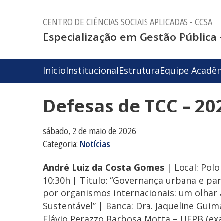
CENTRO DE CIÊNCIAS SOCIAIS APLICADAS - CCSA
Especialização em Gestão Pública 
Início
Institucional
Estrutura
Equipe Acadê
Defesas de TCC – 20
sábado, 2 de maio de 2026
Categoria:
Notícias
André Luiz da Costa Gomes
| Local: Polo
10:30h | Título: “Governança urbana e par
por organismos internacionais: um olhar 
Sustentável” | Banca: Dra. Jaqueline Guim
Flávio Perazzo Barbosa Motta – UFPB (ex