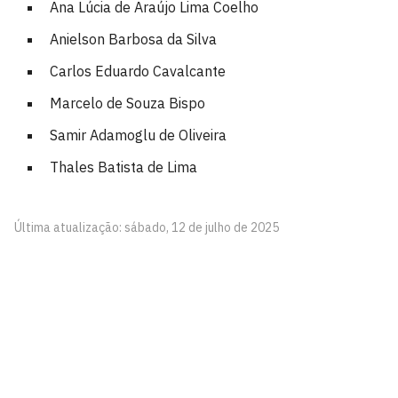
Ana Lúcia de Araújo Lima Coelho
Anielson Barbosa da Silva
Carlos Eduardo Cavalcante
Marcelo de Souza Bispo
Samir Adamoglu de Oliveira
Thales Batista de Lima
Última atualização: sábado, 12 de julho de 2025
Programa de Pós-Graduação em Administração -
PPGA
Cidade Universitária, João Pessoa - Paraíba