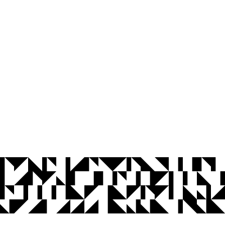
© 2026 Universidade Federal da Paraíba.
Ouvidoria
Acesso à Informação
CoMu
Acessibilidade
Dados Abertos UFPB
Privacidade e Proteção de Dados