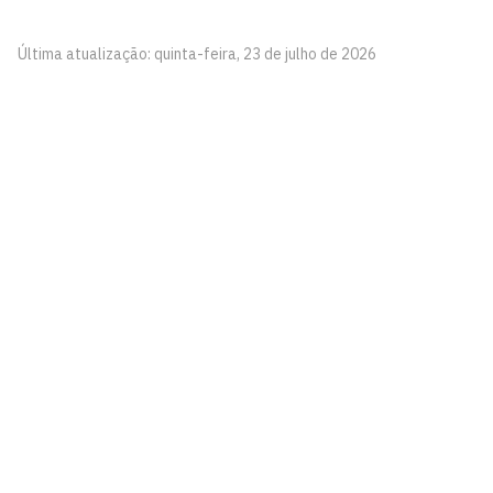
Última atualização: quinta-feira, 23 de julho de 2026
Programa de Pós-Graduação em Administração -
PPGA
Cidade Universitária, João Pessoa - Paraíba
CEP: 58.051-900
Telefone: +55 ((83) 3216-7454
Horário de Atendimento: de segunda à sexta-feira, das
7h00 às 19h00
Contato