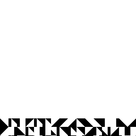
© 2026 Universidade Federal da Paraíba.
Ouvidoria
Acesso à Informação
CoMu
Acessibilidade
Dados Abertos UFPB
Privacidade e Proteção de Dados