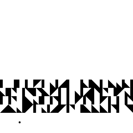
© 2026 Universidade Federal da Paraíba.
Ouvidoria
Acesso à Informação
CoMu
Acessibilidade
Dados Abertos UFPB
Privacidade e Proteção de Dados
Acesso à
Informação