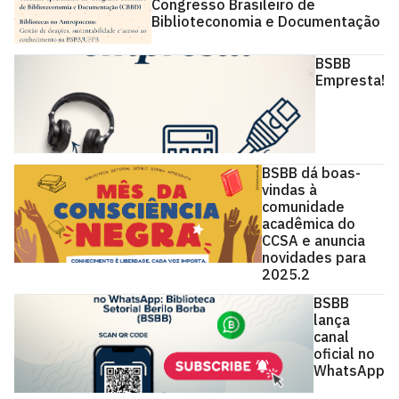
Congresso Brasileiro de
Biblioteconomia e Documentação
BSBB
Empresta!
BSBB dá boas-
vindas à
comunidade
acadêmica do
CCSA e anuncia
novidades para
2025.2
BSBB
lança
canal
oficial no
WhatsApp