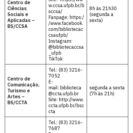
Centro de
w.ccsa.ufpb.br/b
Ciências
8h às 21h30
sccsa/
Sociais e
(segunda a
Fanpage:
https:/
Aplicadas –
sexta)
/www.facebook.
BS/CCSA
com/bibliotecac
csaufpb/
Instagram:
@bibliotecaccsa
_ufpb
TikTok
Tel.: (83) 3216-
7052
Centro de
E-
Comunicação,
mail:
biblioteca
segunda a sexta
Turismo e
@ccta.ufpb.br
(7h às 21h)
Artes –
Site:
http://www.
BS/CCTA
ccta.ufpb.br/bsc
cta
Tel.: (83) 3216-
7687