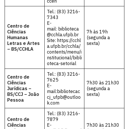
ccen
Tel.: (83) 3216-
7343
E-
Centro de
mail:
biblioteca
Ciências
7h às 19h
@cchla.ufpb.br
Humanas
(segunda a
Site:
https://cchl
Letras e Artes
sexta)
a.ufpb.br/cchla/
– BS/CCHLA
contents/menu/i
nstitucional/bibli
oteca-setorial
Tel.: (83) 3216-
Centro de
7625
Ciências
7h30 às 21h30
E-
Jurídicas –
(segunda a
mail:bibliotecac
BS/CCJ – João
sexta)
cj_ufpb@outloo
Pessoa
k.com
Tel.: (83) 3216-
Centro de
7879
Ciências
E-
7h30 às 21h30