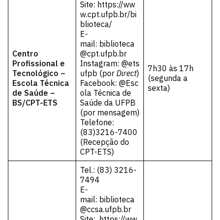
Site:
https://ww
w.cpt.ufpb.br/bi
blioteca/
E-
mail: biblioteca
Centro
@cpt.ufpb.br
Profissional e
Instagram: @ets
7h30 às 17h
Tecnológico –
ufpb (por
Direct
)
(segunda a
Escola Técnica
Facebook: @Esc
sexta)
de Saúde –
ola Técnica de
BS/CPT-ETS
Saúde da UFPB
(por mensagem)
Telefone:
(83)3216-7400
(Recepção do
CPT-ETS)
Tel.: (83) 3216-
7494
E-
mail:
biblioteca
@ccsa.ufpb.br
Site:
https://ww