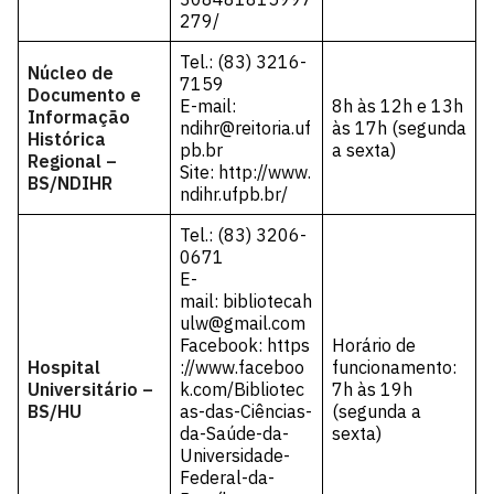
279/
Tel.: (83) 3216-
Núcleo de
7159
Documento e
E-mail:
8h às 12h e 13h
Informação
ndihr@reitoria.uf
às 17h (segunda
Histórica
pb.br
a sexta)
Regional –
Site:
http://www.
BS/NDIHR
ndihr.ufpb.br/
Tel.: (83) 3206-
0671
E-
mail:
bibliotecah
ulw@gmail.com
Facebook:
https
Horário de
Hospital
://www.faceboo
funcionamento:
Universitário –
k.com/Bibliotec
7h às 19h
BS/HU
as-das-Ciências-
(segunda a
da-Saúde-da-
sexta)
Universidade-
Federal-da-