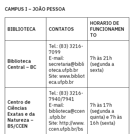
CAMPUS I – JOÃO PESSOA
HORARIO DE
BIBLIOTECA
CONTATOS
FUNCIONAMEN
TO
Tel.: (83) 3216-
7099
E-mail:
7h às 21h
Biblioteca
secretaria@bibli
(segunda a
Central – BC
oteca.ufpb.br
sexta)
Site:
www.bibliot
eca.ufpb.br
Tel.: (83) 3216-
7940/7941
Centro de
E-mail:
7h às 17h
Ciências
biblioteca@ccen
(segunda a
Exatas e da
.ufpb.br
quinta) e 7h às
Natureza –
Site:
http://www.
16h (sexta)
BS/CCEN
ccen.ufpb.br/bs