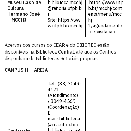
Museu Casa de
biblioteca.mcchj
https://www.ufp
Cultura
@reitoria.ufpb.b
b.br/mcchj/cont
Hermano José
r
ents/menu/mcc
– MCCHJ
Site:
https://ww
hj-
w.ufpb.br/mcchj
1/agendamento
-de-visitacao
Acervos dos cursos do
CEAR
e do
CBIOTEC
estão
disponíveis na Biblioteca Central, até que os Centros
disponham de Bibliotecas Setoriais próprias.
CAMPUS II – AREIA
Tel.: (83) 3049-
4571
(Atendimento)
/ 3049-4569
(Coordenação)
E-
mail:
biblioteca
@cca.ufpb.br
/
Centro de
bibliotecacca@a