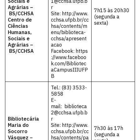
Sociais e
1@cchsa.ufpb.b
Agrárias –
r
7h15 às 20h30
BS/CCHSA
Site:
http://www.
(segunda a
Centro de
cchsa.ufpb.br/cc
sexta)
Ciências
hsa/contents/m
Humanas,
enu/biblioteca-
Sociais e
cchsa/apresent
Agrárias –
acao
BS/CCHSA
Facebook:
https
://www.faceboo
k.com/Bibliotec
aCampusIIIUFP
B
Tel.: (83) 3533-
5858
E-
mail:
biblioteca
2@cchsa.ufpb.b
Bibliotecária
r
Maria do
Site:
http://www.
7h30 às 17h
Socorro
cchsa.ufpb.br/cc
(segunda a
Vásquez –
hsa/contents/pa