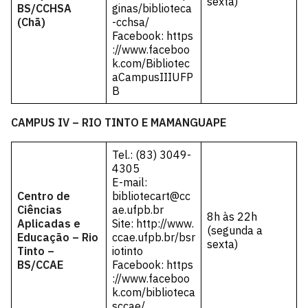
sexta)
BS/CCHSA
ginas/biblioteca
(Chã)
-cchsa/
Facebook:
https
://www.faceboo
k.com/Bibliotec
aCampusIIIUFP
B
CAMPUS IV – RIO TINTO E MAMANGUAPE
Tel.: (83) 3049-
4305
E-mail:
Centro de
bibliotecart@cc
Ciências
ae.ufpb.br
8h às 22h
Aplicadas e
Site:
http://www.
(segunda a
Educação – Rio
ccae.ufpb.br/bsr
sexta)
Tinto –
iotinto
BS/CCAE
Facebook:
https
://www.faceboo
k.com/biblioteca
sccae/