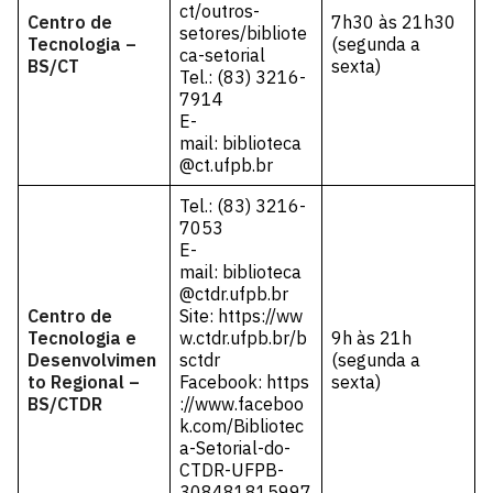
ct/outros-
Centro de
7h30 às 21h30
setores/bibliote
Tecnologia –
(segunda a
ca-setorial
BS/CT
sexta)
Tel.: (83) 3216-
7914
E-
mail:
biblioteca
@ct.ufpb.br
Tel.: (83) 3216-
7053
E-
mail:
biblioteca
@ctdr.ufpb.br
Centro de
Site:
https://ww
Tecnologia e
w.ctdr.ufpb.br/b
9h às 21h
Desenvolvimen
sctdr
(segunda a
to Regional –
Facebook:
https
sexta)
BS/CTDR
://www.faceboo
k.com/Bibliotec
a-Setorial-do-
CTDR-UFPB-
308481815997