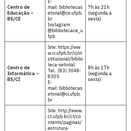
E-
Centro de
mail:
bibliotecas
7h às 21h
Educação –
etorial@ce.ufpb.
(segunda a
BS/CE
br
sexta)
Instagram:
@bibliotecace_u
fpb
Site:
https://ww
w.ci.ufpb.br/ci/in
stitucional/biblio
teca-setorial
Centro de
8h às 17h
Tel.: (83) 3048-
Informática –
(segunda a
8305
BS/CI
sexta)
E-
mail:
bibliotecas
etorial@ci.ufpb.
br
Site:
http://www.
ct.ufpb.br/ct/co
ntents/paginas/
estrutura-