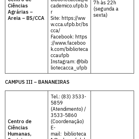
7h às 22h
Ciências
cademico.ufpb.b
(segunda a
Agrárias –
r
sexta)
Areia – BS/CCA
Site:
https://ww
w.cca.ufpb.br/bs
cca/
Facebook:
https
://www.faceboo
k.com/biblioteca
ccaufpb
Instagram: @bib
liotecacca_ufpb
CAMPUS III – BANANEIRAS
Tel.: (83) 3533-
5859
(Atendimento) /
3533-5860
Centro de
(Coordenação)
Ciências
E-
Humanas,
mail:
biblioteca