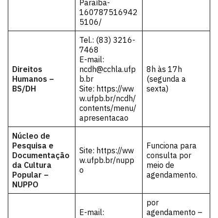
Paraíba-
160787516942
5106/
Tel.: (83) 3216-
7468
E-mail:
Direitos
ncdh@cchla.ufp
8h às 17h
Humanos –
b.br
(segunda a
BS/DH
Site:
https://ww
sexta)
w.ufpb.br/ncdh/
contents/menu/
apresentacao
Núcleo de
Pesquisa e
Funciona para
Site:
https://ww
Documentação
consulta por
w.ufpb.br/nupp
da Cultura
meio de
o
Popular –
agendamento.
NUPPO
por
E-mail:
agendamento –