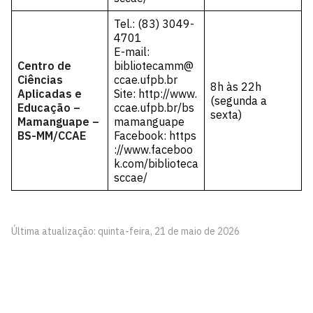
Tel.: (83) 3049-
4701
E-mail:
Centro de
bibliotecamm@
Ciências
ccae.ufpb.br
8h às 22h
Aplicadas e
Site:
http://www.
(segunda a
Educação –
ccae.ufpb.br/bs
sexta)
Mamanguape –
mamanguape
BS-MM/CCAE
Facebook:
https
://www.faceboo
k.com/biblioteca
sccae/
Última atualização: quinta-feira, 21 de maio de 2026