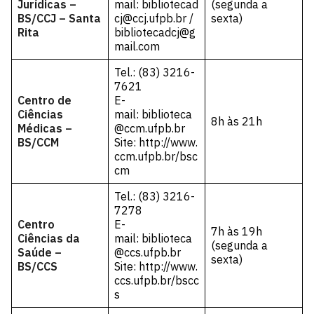
Jurídicas –
mail:
bibliotecad
(segunda a
BS/CCJ – Santa
cj@ccj.ufpb.br
/
sexta)
Rita
bibliotecadcj@g
mail.com
Tel.: (83) 3216-
7621
Centro de
E-
Ciências
mail:
biblioteca
8h às 21h
Médicas –
@ccm.ufpb.br
BS/CCM
Site:
http://www.
ccm.ufpb.br/bsc
cm
Tel.: (83) 3216-
7278
Centro
E-
7h às 19h
Ciências da
mail:
biblioteca
(segunda a
Saúde –
@ccs.ufpb.br
sexta)
BS/CCS
Site:
http://www.
ccs.ufpb.br/bscc
s