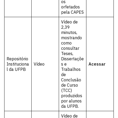
os
orfetados
pela CAPES
Vídeo de
2,39
minutos,
mostrando
como
consultar
Teses,
Repositório
Dissertaçõe
Instituciona
Vídeo
s e
Acessar
l da UFPB
Trabalhos
de
Conclusão
de Curso
(TCC)
produzidos
por alunos
da UFPB.
Vídeo de