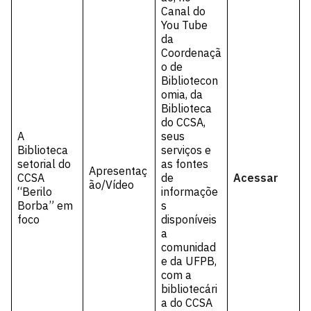
Canal do
You Tube
da
Coordenaçã
o de
Bibliotecon
omia, da
Biblioteca
do CCSA,
A
seus
Biblioteca
serviços e
setorial do
as fontes
Apresentaç
CCSA
de
Acessar
ão/Vídeo
“Berilo
informaçõe
Borba” em
s
foco
disponíveis
a
comunidad
e da UFPB,
com a
bibliotecári
a do CCSA