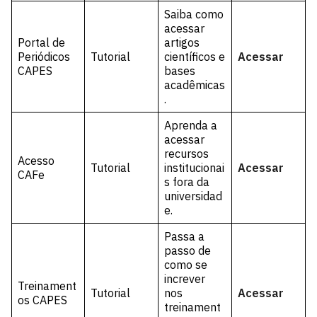
Saiba como
acessar
Portal de
artigos
Periódicos
Tutorial
científicos e
Acessar
CAPES
bases
acadêmicas
.
Aprenda a
acessar
recursos
Acesso
Tutorial
institucionai
Acessar
CAFe
s fora da
universidad
e.
Passa a
passo de
como se
increver
Treinament
Tutorial
nos
Acessar
os CAPES
treinament