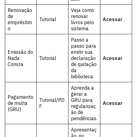
Renovação
Veja como
de
renovar
Tutorial
Acessar
empréstim
livros pelo
o
sistema.
Passo a
passo para
Emissão do
emitir sua
Nada
Tutorial
declaração
Acessar
Consta
de quitação
da
biblioteca.
Aprenda a
gerar a
Pagamento
Tutorial/PD
GRU para
de multa
Acessar
F
regularizaç
(GRU)
ão de
pendências.
Apresentaç
ão, no