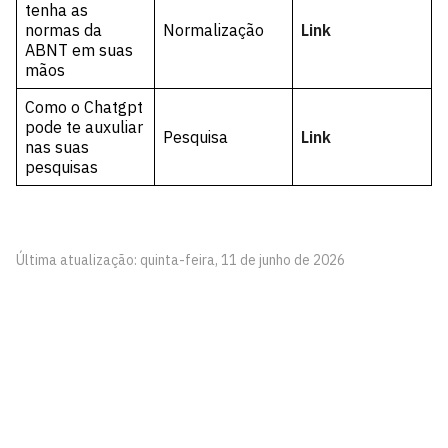
tenha as
normas da
Normalização
Link
ABNT em suas
mãos
Como o Chatgpt
pode te auxuliar
Pesquisa
Link
nas suas
pesquisas
Última atualização: quinta-feira, 11 de junho de 2026
Biblioteca Setorial CCSA
Cidade Universitária, João Pessoa - Paraíba