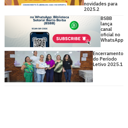
novidades para
2025.2
BSBB
lança
canal
oficial no
WhatsApp
Encerramento
do Período
Letivo 2025.1
Biblioteca Setorial CCSA
Cidade Universitária, João Pessoa - Paraíba