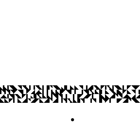
Cidade Universitária, João Pessoa - Para
CEP: 58.051-900
Telefone: +55 (83) 3216-7494
Horário de Atendimento: Segunda a Sex
© 2026 Universidade Federal da Paraíba.
Acesso à
Informação