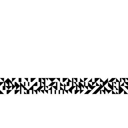
íba
ta das 08:00 às 21:30
Ouvidoria
Acesso à Informação
CoMu
Acessibilidade
Dad