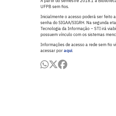
A partir do semestre 2018.1 a Biblioteca
UFPB sem fios.
Inicialmente o acesso poderá ser feito 
senha do SIGAA/SIGRH. Na segunda etap
Tecnologia da Informação – STI irá viab
possuem vínculo com os sistemas menc
Informações de acesso a rede sem fio vi
acessar por
aqui
.
Biblioteca Setorial CCSA