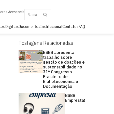
ores Acessíveis
os Digitais
Documentos
Institucional
Contatos
FAQ
Postagens Relacionadas
BSBB apresenta
trabalho sobre
gestão de doações e
sustentabilidade no
31º Congresso
Brasileiro de
Biblioteconomia e
Documentação
BSBB
Empresta!