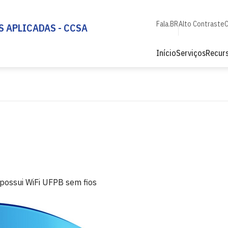
Fala.BR
Alto Contraste
C
S APLICADAS - CCSA
Início
Serviços
Recurs
 possui WiFi UFPB sem fios