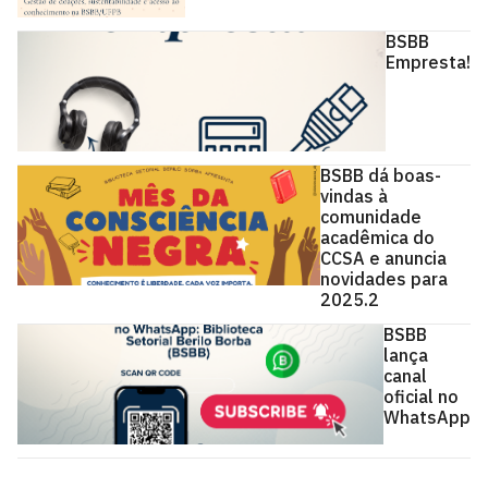
BSBB
Empresta!
BSBB dá boas-
vindas à
comunidade
acadêmica do
CCSA e anuncia
novidades para
2025.2
BSBB
lança
canal
oficial no
WhatsApp