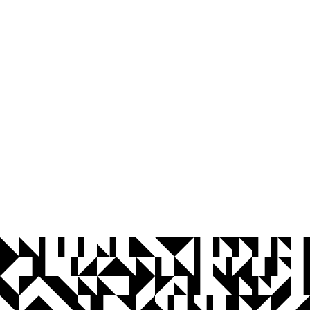
© 2026 Universidade Federal da Paraíba.
Ouvidoria
Acesso à Informação
CoMu
Acessibilidade
Dados Abertos UFPB
Privacidade e Proteção de Dados