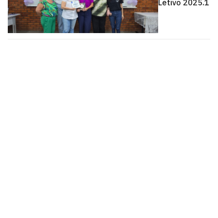
Letivo 2025.1
Biblioteca Setorial CCSA
Cidade Universitária, João Pessoa - Paraíba
CEP: 58.051-900
Telefone: +55 (83) 3216-7494
Horário de Atendimento: Segunda a Sexta das 08:00 às
21:30