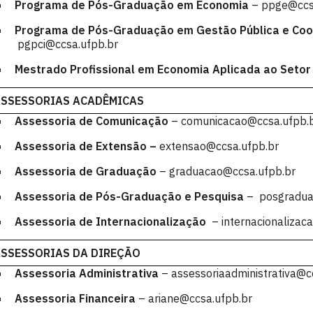
Programa de Pós-Graduação em Economia
– ppge@ccs
Programa de Pós-Graduação em Gestão Pública e Coo
pgpci@ccsa.ufpb.br
Mestrado Profissional em Economia Aplicada ao Setor
SSESSORIAS ACADÊMICAS
Assessoria de Comunicação
– comunicacao@ccsa.ufpb.
Assessoria de Extensão –
extensao@ccsa.ufpb.br
Assessoria de Graduação
– graduacao@ccsa.ufpb.br
Assessoria de Pós-Graduação e Pesquisa
– posgradua
Assessoria de Internacionalização
– internacionalizac
SSESSORIAS DA DIREÇÃO
Assessoria Administrativa
– assessoriaadministrativa@c
Assessoria Financeira
– ariane@ccsa.ufpb.br