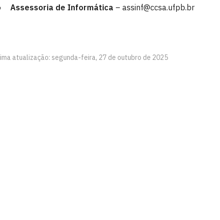
Assessoria de Informática
– assinf@ccsa.ufpb.br
tima atualização: segunda-feira, 27 de outubro de 2025
 - CCSA
íba
exta-feira, das 08h às 22h