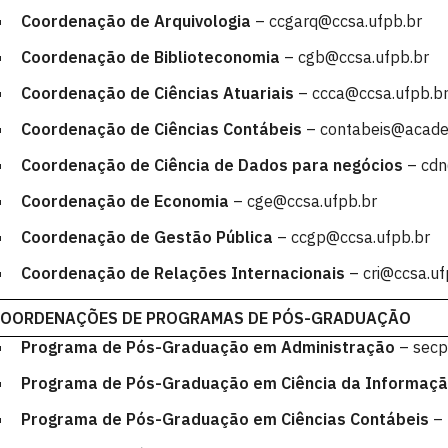
Coordenação de Arquivologia
– ccgarq@ccsa.ufpb.br
Coordenação de Biblioteconomia
– cgb@ccsa.ufpb.br
Coordenação de Ciências Atuariais
– ccca@ccsa.ufpb.b
Coordenação de Ciências Contábeis
– contabeis@acade
Coordenação de Ciência de Dados para negócios
– cdn
Coordenação de Economia
– cge@ccsa.ufpb.br
Coordenação de Gestão Pública
– ccgp@ccsa.ufpb.br
Coordenação de Relações Internacionais
– cri@ccsa.uf
COORDENAÇÕES DE PROGRAMAS DE PÓS-GRADUAÇÃO
Programa de Pós-Graduação em Administração
– secp
Programa de Pós-Graduação em Ciência da Informaç
Programa de Pós-Graduação em Ciências Contábeis
– 