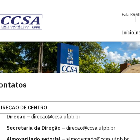
Fala.BR
Al
Início
In
ontatos
IREÇÃO DE CENTRO
Direção –
direcao@ccsa.ufpb.br
Secretaria da Direção –
direcao@ccsa.ufpb.br
Almoxarifado setorial
– almoxarifado@ccsa.ufpb.br