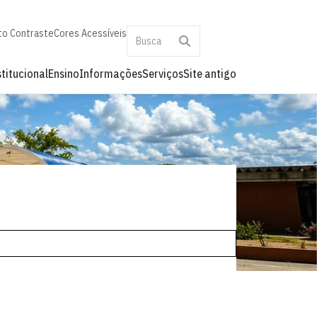
to Contraste
Cores Acessíveis
stitucional
Ensino
Informações
Serviços
Site antigo