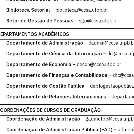
Biblioteca Setorial
– biblioteca@ccsa.ufpb.br
Setor de Gestão de Pessoas
– sgp@ccsa.ufpb.br
DEPARTAMENTOS ACADÊMICOS
Departamento de Administração
– dadmin@ccsa.ufpb.b
Departamento de Ciência da Informação
– dci@ccsa.uf
Departamento de Economia
– decon@ccsa.ufpb.br
Departamento de Finanças e Contabilidade
– dfc@ccsa
Departamento de Gestão Pública
– deptogestaopublica
Departamento de Relações Internacionais
– departam
OORDENAÇÕES DE CURSOS DE GRADUAÇÃO
Coordenação de Administração
– gadmufpb@ccsa.ufpb
Coordenação de Administração Pública (EAD)
– admpub