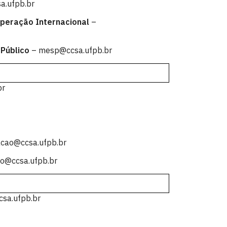
a.ufpb.br
peração Internacional
–
 Público
– mesp@ccsa.ufpb.br
br
cao@ccsa.ufpb.br
ao@ccsa.ufpb.br
csa.ufpb.br