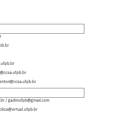
r
pb.br
.ufpb.br
@ccsa.ufpb.br
entori@ccsa.ufpb.br
.br / gadmufpb@gmail.com
lica@virtual.ufpb.br