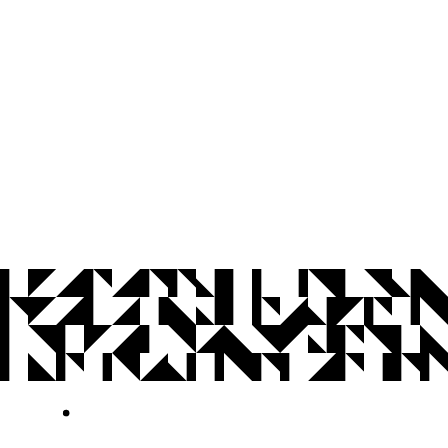
© 2026 Universidade Federal da Paraíba.
Ouvidoria
Acesso à Informação
CoMu
Acessibilidade
Dados Abertos UFPB
Privacidade e Proteção de Dados
Acesso à
Informação