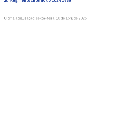
Regimento Interno do CCSA 1980
Última atualização: sexta-feira, 10 de abril de 2026
Centro de Ciências Sociais Aplicadas - CCSA
Cidade Universitária, João Pessoa - Paraíba
CEP: 58.051-900
Telefone: +55 (83) 3216-7176
Horário de Atendimento: De segunda a sexta-feira, das
08h às 22h