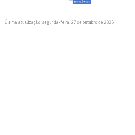
Última atualização: segunda-feira, 27 de outubro de 2025
Centro de Ciências Sociais Aplicadas - CCSA
Cidade Universitária, João Pessoa - Paraíba
CEP: 58.051-900
Telefone: +55 (83) 3216-7176
Horário de Atendimento: De segunda a sexta-feira, das
08h às 22h