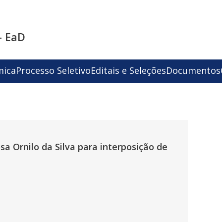
- EaD
mica
Processo Seletivo
Editais e Seleções
Documentos
 Ornilo da Silva para interposição de