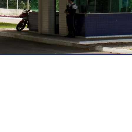
blica - EaD
 à Distância
soa - Paraíba
Ouvidoria
Acesso à Informação
Acessibilidade
D