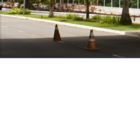
Especialização em Gestão Pú
Superintendência de Educação
Cidade Universitária, João Pes
CEP: 58.051-900
Telefone: (83) 3216- 7176
Contato
© 2026 Universidade Federal da Paraíba.