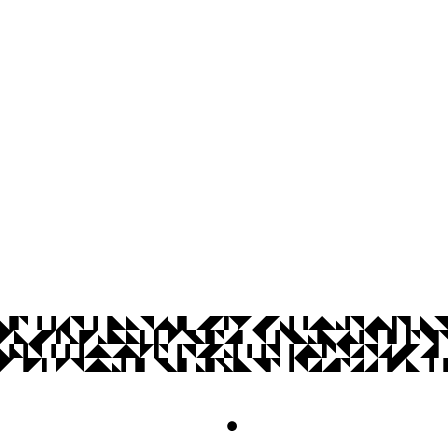
Centro de Ciências Sociais Aplicadas
Cidade Universitária, João Pessoa - Para
CEP: 58.051-900
Telefone: +55 (83) 3216-7176
Horário de Atendimento: De segunda a s
© 2026 Universidade Federal da Paraíba.
Acesso à
Informação