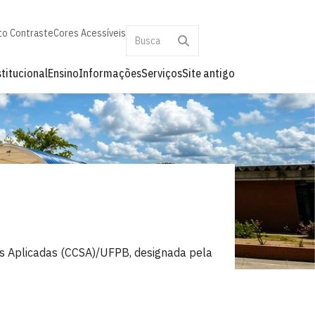
to Contraste
Cores Acessíveis
stitucional
Ensino
Informações
Serviços
Site antigo
is Aplicadas (CCSA)/UFPB, designada pela