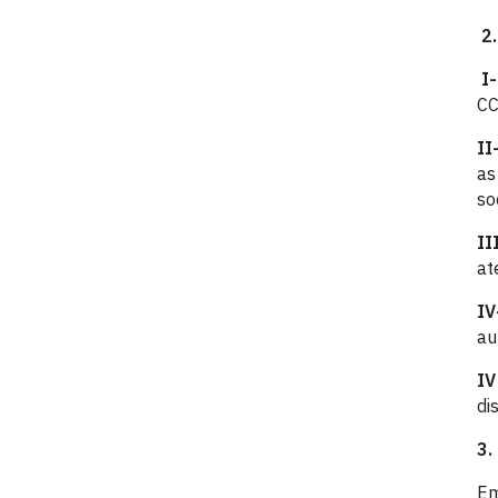
2
CC
as
so
I
at
au
IV
di
3.
Em