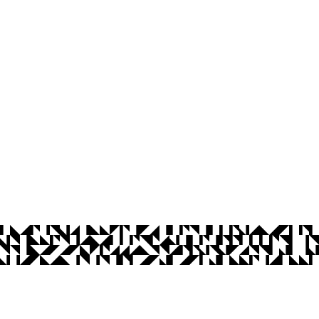
 - CCSA
íba
exta-feira, das 08h às 22h
Ouvidoria
Acesso à Informação
CoMu
Acessibilidade
Dad