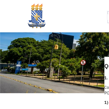
Q
1.
Co
PO
1