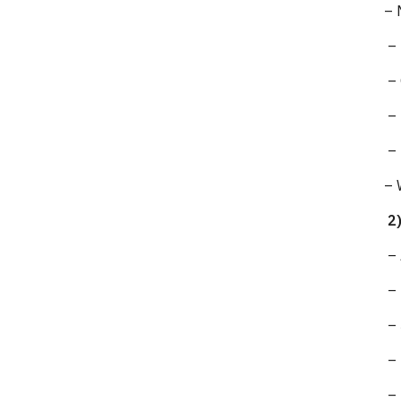
– 
– 
– 
– 
– 
– 
– 
– 
– 
– 
– 