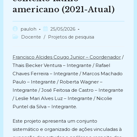
americano (2021-Atual)
Autor
Post
pauloh
25/05/2026
do
publicado:
Categoria
Docente
/
Projetos de pesquisa
post:
do
post:
Francisco Alcides Cougo Junior – Coordenador
/
Thais Becker Ventura – Integrante / Rafael
Chaves Ferreira – Integrante / Marcos Machado
Paulo – Integrante / Roberta Wagner –
Integrante / José Feitosa de Castro – Integrante
/ Leslie Mari Alves Luz – Integrante / Nicolie
Puntel da Silva – Integrante.
Este projeto apresenta um conjunto
sistemático e organizado de ações vinculadas à