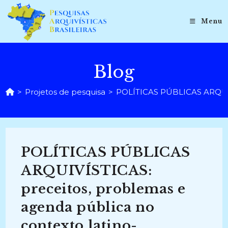
Ir
para
Menu
o
conteúdo
Blog
>
Projetos de pesquisa
>
POLÍTICAS PÚBLICAS ARQUIVÍ
POLÍTICAS PÚBLICAS
ARQUIVÍSTICAS:
preceitos, problemas e
agenda pública no
contexto latino-