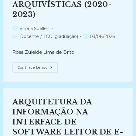
ARQUIVÍSTICAS (2020-
2023)
Autor
Vitória Suellen
do
Categoria
Post
Docente
/
TCC (graduação)
03/08/2026
post:
do
publicado:
post:
Rosa Zuleide Lima de Brito
REPRESENTAÇÃO
Continue Lendo
TEMÁTICA
DA
INFORMAÇÃO:
REFLEXÕES
ACERCA
DE
ESPECIFICIDADES
ARQUITETURA DA
ARQUIVÍSTICAS
(2020-
2023)
INFORMAÇÃO NA
INTERFACE DE
SOFTWARE LEITOR DE E-