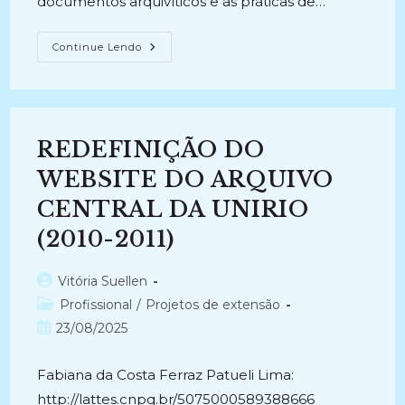
documentos arquivíticos e às práticas de…
TREINAMENTO
Continue Lendo
DE
SERVIDORES
DO
SERVIÇO
DE
COMUNICAÇÃO
E
REDEFINIÇÃO DO
PROTOCOLO
DA
UNIRIO.
WEBSITE DO ARQUIVO
(2010-
2010)
CENTRAL DA UNIRIO
(2010-2011)
Autor
Vitória Suellen
do
Categoria
Profissional
/
Projetos de extensão
post:
do
Post
23/08/2025
post:
publicado:
Fabiana da Costa Ferraz Patueli Lima:
http://lattes.cnpq.br/5075000589388666