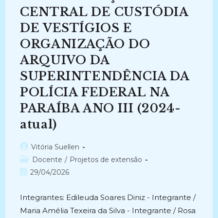
João
Pessoa
CENTRAL DE CUSTÓDIA
–
PB.
DE VESTÍGIOS E
ORGANIZAÇÃO DO
ARQUIVO DA
SUPERINTENDÊNCIA DA
POLÍCIA FEDERAL NA
PARAÍBA ANO III (2024-
atual)
Autor
Vitória Suellen
do
Categoria
Docente
/
Projetos de extensão
post:
do
Post
29/04/2026
post:
publicado:
Integrantes: Edileuda Soares Diniz - Integrante /
Maria Amélia Texeira da Silva - Integrante / Rosa