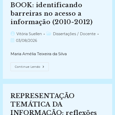
BOOK: identificando
barreiras no acesso a
informação (2010-2012)
Autor
Categoria
Vitória Suellen
Dissertações
/
Docente
do
do
Post
03/08/2026
post:
post:
publicado:
Maria Amélia Teixeira da Silva
ARQUITETURA
Continue Lendo
DA
INFORMAÇÃO
NA
INTERFACE
DE
SOFTWARE
LEITOR
REPRESENTAÇÃO
DE
E-
BOOK:
TEMÁTICA DA
Identificando
Barreiras
INFORMAÇÃO: reflexões
No