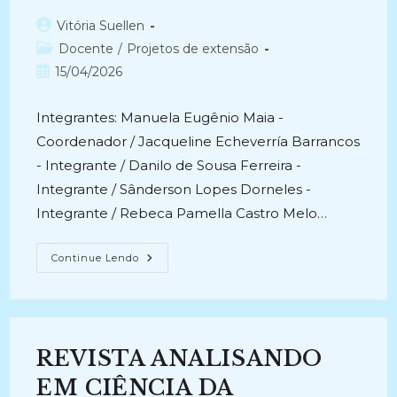
Autor
Vitória Suellen
do
Categoria
Docente
/
Projetos de extensão
post:
do
Post
15/04/2026
post:
publicado:
Integrantes: Manuela Eugênio Maia -
Coordenador / Jacqueline Echeverría Barrancos
- Integrante / Danilo de Sousa Ferreira -
Integrante / Sânderson Lopes Dorneles -
Integrante / Rebeca Pamella Castro Melo…
DIVULGAÇÃO
Continue Lendo
DIGITAL
DOS
PRODUTOS
TECNOLÓGICOS
DA
UEPB:
A
REVISTA ANALISANDO
Revista
Analisando
Em
EM CIÊNCIA DA
Ciência