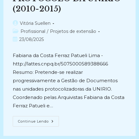
(2010-2015)
Autor
Vitória Suellen
do
Categoria
Profissional
/
Projetos de extensão
post:
do
Post
23/08/2025
post:
publicado:
Fabiana da Costa Ferraz Patueli Lima -
http://lattes.cnpq.br/5075000589388666
Resumo: Pretende-se realizar
progressivamente a Gestão de Documentos
nas unidades protocolizadoras da UNIRIO.
Coordenado pelas Arquivistas Fabiana da Costa
Ferraz Patueli e…
GESTÃO
Continue Lendo
DE
DOCUMENTOS
NO
SERVIÇO