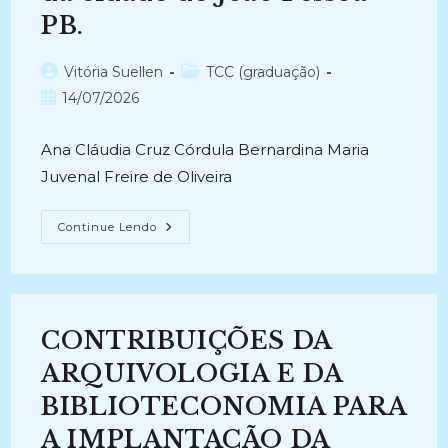
PB.
Autor
Categoria
Vitória Suellen
TCC (graduação)
do
do
Post
14/07/2026
post:
post:
publicado:
Ana Cláudia Cruz Córdula Bernardina Maria
Juvenal Freire de Oliveira
ARQUIVO
Continue Lendo
PRIVADO
PESSOAL
E
DE
FAMÍLIA:
Percepção
Dos
CONTRIBUIÇÕES DA
Concluintes
Do
Curso
ARQUIVOLOGIA E DA
De
Arquivologia
BIBLIOTECONOMIA PARA
Da
Cidade
A IMPLANTAÇÃO DA
De