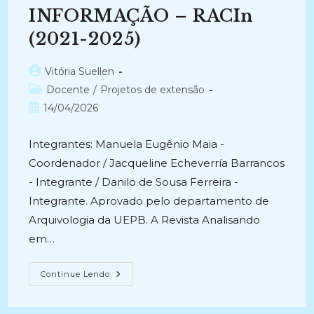
Da
INFORMAÇÃO – RACIn
Informação
E
(2021-2025)
Do
Site
ArquivologiaUEPB.com.br
(2025-
Autor
Vitória Suellen
Atual)
do
Categoria
Docente
/
Projetos de extensão
post:
do
Post
14/04/2026
post:
publicado:
Integrantes: Manuela Eugênio Maia -
Coordenador / Jacqueline Echeverría Barrancos
- Integrante / Danilo de Sousa Ferreira -
Integrante. Aprovado pelo departamento de
Arquivologia da UEPB. A Revista Analisando
em…
REVISTA
Continue Lendo
ANALISANDO
EM
CIÊNCIA
DA