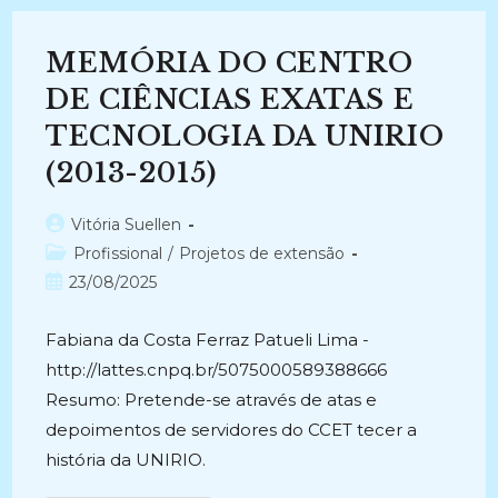
DE
COMUNICAÇÃO
E
MEMÓRIA DO CENTRO
PROTOCOLO
DA
UNIRIO
DE CIÊNCIAS EXATAS E
(2010-
2015)
TECNOLOGIA DA UNIRIO
(2013-2015)
Autor
Vitória Suellen
do
Categoria
Profissional
/
Projetos de extensão
post:
do
Post
23/08/2025
post:
publicado:
Fabiana da Costa Ferraz Patueli Lima -
http://lattes.cnpq.br/5075000589388666
Resumo: Pretende-se através de atas e
depoimentos de servidores do CCET tecer a
história da UNIRIO.