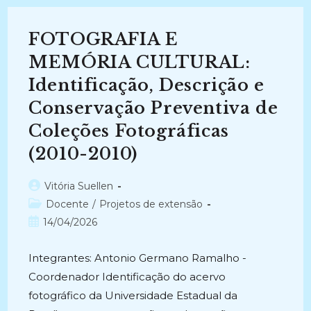
INFORMAÇÃO
–
RACIn
FOTOGRAFIA E
(2021-
2025)
MEMÓRIA CULTURAL:
Identificação, Descrição e
Conservação Preventiva de
Coleções Fotográficas
(2010-2010)
Autor
Vitória Suellen
do
Categoria
Docente
/
Projetos de extensão
post:
do
Post
14/04/2026
post:
publicado:
Integrantes: Antonio Germano Ramalho -
Coordenador Identificação do acervo
fotográfico da Universidade Estadual da