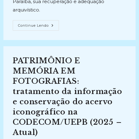
Paraíba, sua recuperação e adequação
arquivístico.
FOTOGRAFIA
Continue Lendo
E
MEMÓRIA
CULTURAL:
Identificação,
Descrição
E
Conservação
PATRIMÔNIO E
Preventiva
De
Coleções
MEMÓRIA EM
Fotográficas
(2010-
FOTOGRAFIAS:
2010)
tratamento da informação
e conservação do acervo
iconográfico na
CODECOM/UEPB (2025 –
Atual)