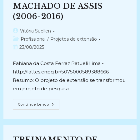
Iconográfico
MACHADO DE ASSIS
Na
CODECOM/UEPB
(2006-2016)
(2025
–
Atual)
Autor
Vitória Suellen
do
Categoria
Profissional
/
Projetos de extensão
post:
do
Post
23/08/2025
post:
publicado:
Fabiana da Costa Ferraz Patueli Lima -
http://lattes.cnpq.br/5075000589388666
Resumo: O projeto de extensão se transformou
em projeto de pesquisa.
EDIÇÃO
Continue Lendo
CRÍTICA
DE
PAPÉIS
AVULSOS
DE
MACHADO
DE
TREINAMENTO DE
ASSIS