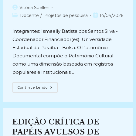
Autor
Vitória Suellen
do
Categoria
Post
Docente
/
Projetos de pesquisa
14/04/2026
post:
do
publicado:
post:
Integrantes: Ismaelly Batista dos Santos Silva -
Coordenador.Financiador(es): Universidade
Estadual da Paraíba - Bolsa. O Patrimônio
Documental compõe o Patrimônio Cultural
como uma dimensão baseada em registros
populares e institucionais…
PATRIMÔNIO
Continue Lendo
E
MEMÓRIA
EM
FOTOGRAFIAS:
Tratamento
Da
Informação
EDIÇÃO CRÍTICA DE
E
Conservação
Do
PAPÉIS AVULSOS DE
Acervo