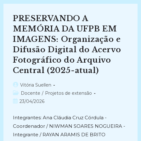
DOCUMENTAL
NA
ACADEMIA
DE
PRESERVANDO A
POLÍCIA
CIVIL
DA
MEMÓRIA DA UFPB EM
PARAÍBA
(ACADEPOL/PB):
IMAGENS: Organização e
Investigação
Da
Difusão Digital do Acervo
Intencionalidade
Humanística
No
Fotográfico do Arquivo
Processo
Formativo
Central (2025-atual)
Policial
(2025-
Atual)
Autor
Vitória Suellen
do
Categoria
Docente
/
Projetos de extensão
post:
do
Post
23/04/2026
post:
publicado:
Integrantes: Ana Cláudia Cruz Córdula -
Coordenador / NIWMAN SOARES NOGUEIRA -
Integrante / RAYAN ARAMIS DE BRITO