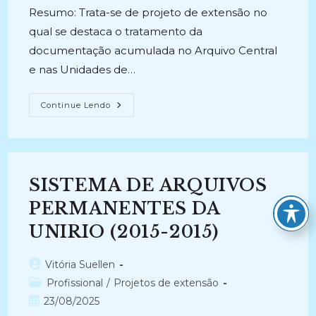
Resumo: Trata-se de projeto de extensão no
qual se destaca o tratamento da
documentação acumulada no Arquivo Central
e nas Unidades de…
CLASSIFICAÇÃO
Continue Lendo
DE
DOCUMENTOS
ARQUIVÍSTICOS:
Metodologia
E
Resultado
(2014-
SISTEMA DE ARQUIVOS
2015)
PERMANENTES DA
UNIRIO (2015-2015)
Autor
Vitória Suellen
do
Categoria
Profissional
/
Projetos de extensão
post:
do
Post
23/08/2025
post:
publicado: