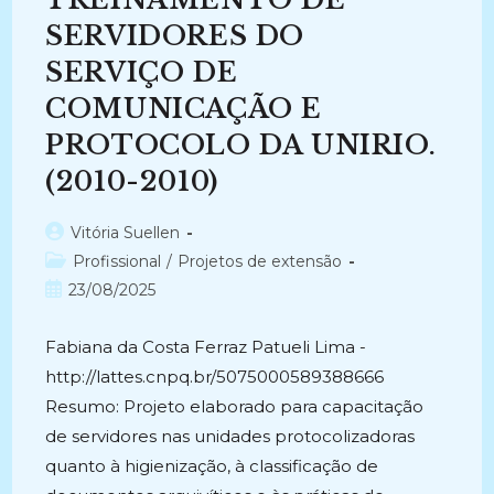
(2006-
2016)
SERVIDORES DO
SERVIÇO DE
COMUNICAÇÃO E
PROTOCOLO DA UNIRIO.
(2010-2010)
Autor
Vitória Suellen
do
Categoria
Profissional
/
Projetos de extensão
post:
do
Post
23/08/2025
post:
publicado:
Fabiana da Costa Ferraz Patueli Lima -
http://lattes.cnpq.br/5075000589388666
Resumo: Projeto elaborado para capacitação
de servidores nas unidades protocolizadoras
quanto à higienização, à classificação de