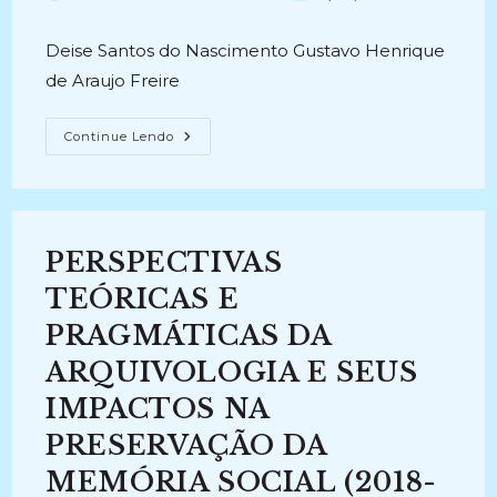
do
do
publicado:
post:
post:
Deise Santos do Nascimento Gustavo Henrique
de Araujo Freire
MEDIAÇÃO
Continue Lendo
DA
INFORMAÇÃO:
Estudo
Das
Práticas
Na
Colônia
PERSPECTIVAS
De
Pescadores
(2013-
TEÓRICAS E
2017)
PRAGMÁTICAS DA
ARQUIVOLOGIA E SEUS
IMPACTOS NA
PRESERVAÇÃO DA
MEMÓRIA SOCIAL (2018-