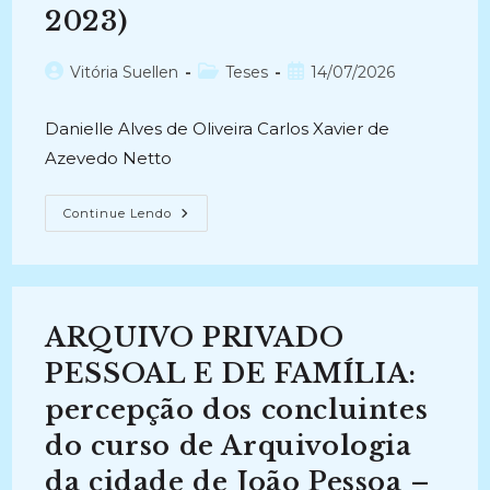
2023)
Autor
Categoria
Post
Vitória Suellen
Teses
14/07/2026
do
do
publicado:
post:
post:
Danielle Alves de Oliveira Carlos Xavier de
Azevedo Netto
PERSPECTIVAS
Continue Lendo
TEÓRICAS
E
PRAGMÁTICAS
DA
ARQUIVOLOGIA
E
SEUS
ARQUIVO PRIVADO
IMPACTOS
NA
PRESERVAÇÃO
PESSOAL E DE FAMÍLIA:
DA
MEMÓRIA
percepção dos concluintes
SOCIAL
(2018-
do curso de Arquivologia
2023)
da cidade de João Pessoa –