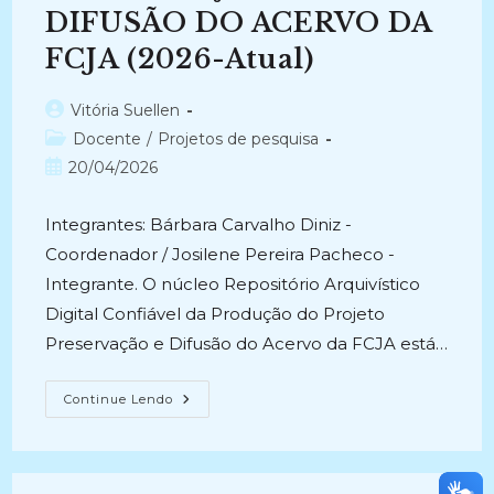
DIFUSÃO DO ACERVO DA
FCJA (2026-Atual)
Autor
Vitória Suellen
do
Categoria
Docente
/
Projetos de pesquisa
post:
do
Post
20/04/2026
post:
publicado:
Integrantes: Bárbara Carvalho Diniz -
Coordenador / Josilene Pereira Pacheco -
Integrante. O núcleo Repositório Arquivístico
Digital Confiável da Produção do Projeto
Preservação e Difusão do Acervo da FCJA está…
REPOSITÓRIO
Continue Lendo
ARQUIVÍSTICO
DIGITAL
CONFIÁVEL
DA
PRODUÇÃO
DO