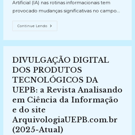
Artificial (IA) nas rotinas informacionais tem
provocado mudanças significativas no campo…
APROPRIAÇÃO
Continue Lendo
DA
INTELIGÊNCIA
ARTIFICIAL
POR
PROFISSIONAIS
ARQUIVISTAS:
Uma
DIVULGAÇÃO DIGITAL
Revisão
Integrativa
Da
DOS PRODUTOS
Literatura
TECNOLÓGICOS DA
UEPB: a Revista Analisando
em Ciência da Informação
e do site
ArquivologiaUEPB.com.br
(2025-Atual)