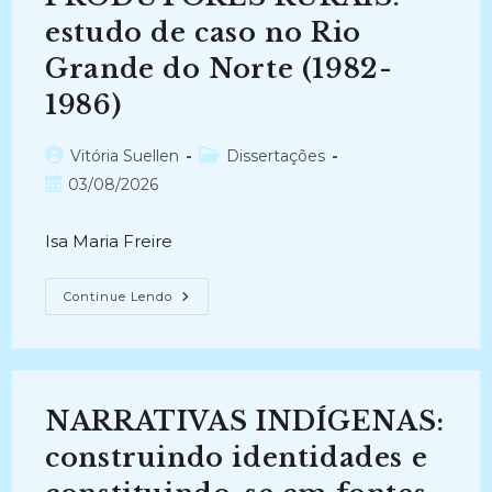
estudo de caso no Rio
Grande do Norte (1982-
1986)
Autor
Categoria
Vitória Suellen
Dissertações
do
do
Post
03/08/2026
post:
post:
publicado:
Isa Maria Freire
TRANSFERÊNCIA
Continue Lendo
DA
INFORMAÇÃO
TECNOLÓGICA
PARA
PRODUTORES
RURAIS:
Estudo
NARRATIVAS INDÍGENAS:
De
Caso
No
construindo identidades e
Rio
Grande