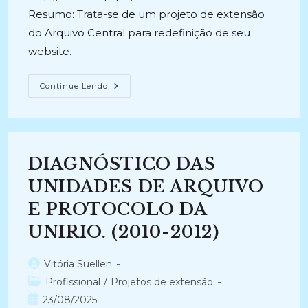
Resumo: Trata-se de um projeto de extensão
do Arquivo Central para redefinição de seu
website.
REDEFINIÇÃO
Continue Lendo
DO
WEBSITE
DO
ARQUIVO
CENTRAL
DA
UNIRIO
DIAGNÓSTICO DAS
(2010-
2011)
UNIDADES DE ARQUIVO
E PROTOCOLO DA
UNIRIO. (2010-2012)
Autor
Vitória Suellen
do
Categoria
Profissional
/
Projetos de extensão
post:
do
Post
23/08/2025