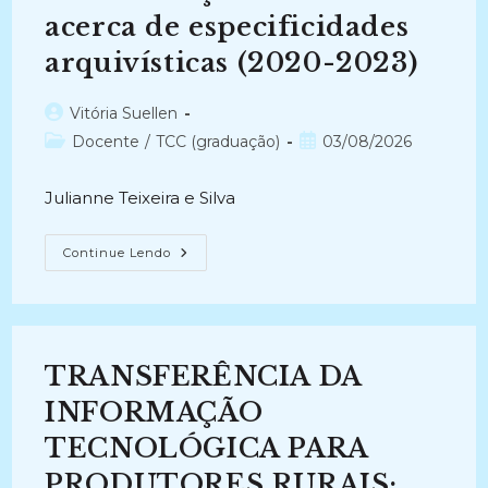
Acesso
acerca de especificidades
A
Informação
(2010-
arquivísticas (2020-2023)
2012)
Autor
Vitória Suellen
do
Categoria
Post
Docente
/
TCC (graduação)
03/08/2026
post:
do
publicado:
post:
Julianne Teixeira e Silva
REPRESENTAÇÃO
Continue Lendo
TEMÁTICA
DA
INFORMAÇÃO:
Reflexões
Acerca
De
Especificidades
TRANSFERÊNCIA DA
Arquivísticas
(2020-
2023)
INFORMAÇÃO
TECNOLÓGICA PARA
PRODUTORES RURAIS: