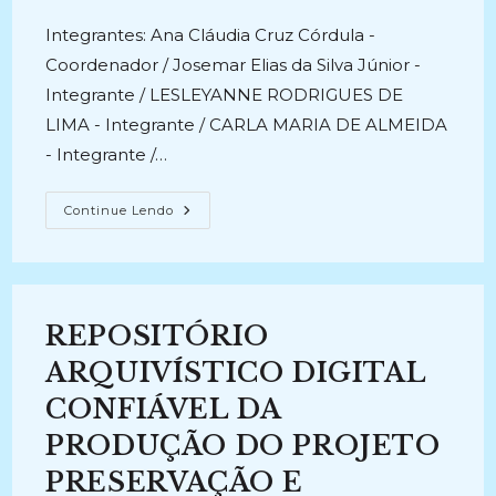
publicado:
Integrantes: Ana Cláudia Cruz Córdula -
Coordenador / Josemar Elias da Silva Júnior -
Integrante / LESLEYANNE RODRIGUES DE
LIMA - Integrante / CARLA MARIA DE ALMEIDA
- Integrante /…
PANORAMA
Continue Lendo
DOS
ARQUIVOS
PESSOAIS
NO
BRASIL
(19942024):
Trajetórias
REPOSITÓRIO
E
Perspectivas
(2025-
ARQUIVÍSTICO DIGITAL
Atual)
CONFIÁVEL DA
PRODUÇÃO DO PROJETO
PRESERVAÇÃO E