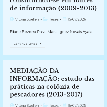
constituindo-se em fontes
Do
Norte
de informação (2009-2013)
(1982-
1986)
Autor
Categoria
Post
Vitória Suellen
Teses
15/07/2026
do
do
publicado:
post:
post:
Eliane Bezerra Paiva Maria Ignez Novais Ayala
NARRATIVAS
Continue Lendo
INDÍGENAS:
Construindo
Identidades
E
Constituindo-
Se
Em
MEDIAÇÃO DA
Fontes
De
Informação
INFORMAÇÃO: estudo das
(2009-
2013)
práticas na colônia de
pescadores (2013-2017)
Autor
Categoria
Post
Vitória Suellen
Teses
15/07/2026