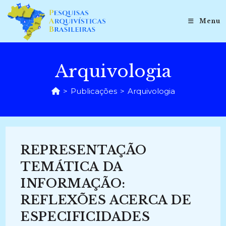
Ir
para
Menu
o
conteúdo
Arquivologia
>
Publicações
>
Arquivologia
REPRESENTAÇÃO
TEMÁTICA DA
INFORMAÇÃO:
REFLEXÕES ACERCA DE
ESPECIFICIDADES