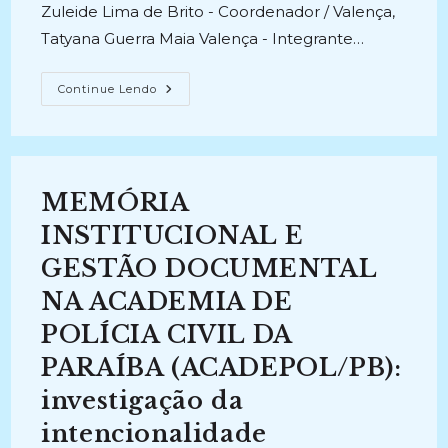
Zuleide Lima de Brito - Coordenador / Valença,
Tatyana Guerra Maia Valença - Integrante…
CONTRIBUIÇÕES
Continue Lendo
DA
ARQUIVOLOGIA
E
DA
BIBLIOTECONOMIA
PARA
A
MEMÓRIA
IMPLANTAÇÃO
DA
CENTRAL
INSTITUCIONAL E
DE
CUSTÓDIA
GESTÃO DOCUMENTAL
DE
VESTÍGIOS
NA ACADEMIA DE
E
ORGANIZAÇÃO
DO
POLÍCIA CIVIL DA
ARQUIVO
DA
PARAÍBA (ACADEPOL/PB):
SUPERINTENDÊNCIA
DA
investigação da
POLÍCIA
FEDERAL
NA
intencionalidade
PARAÍBA