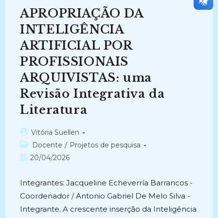
PROJETO
APROPRIAÇÃO DA
PRESERVAÇÃO
E
DIFUSÃO
INTELIGÊNCIA
DO
ACERVO
ARTIFICIAL POR
DA
FCJA
PROFISSIONAIS
(2026-
Atual)
ARQUIVISTAS: uma
Revisão Integrativa da
Literatura
Autor
Vitória Suellen
do
Categoria
Docente
/
Projetos de pesquisa
post:
do
Post
20/04/2026
post:
publicado:
Integrantes: Jacqueline Echeverría Barrancos -
Coordenador / Antonio Gabriel De Melo Silva -
Integrante. A crescente inserção da Inteligência