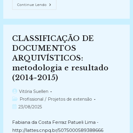
MEMÓRIA
Continue Lendo
DO
CENTRO
DE
CIÊNCIAS
EXATAS
E
TECNOLOGIA
CLASSIFICAÇÃO DE
DA
UNIRIO
(2013-
DOCUMENTOS
2015)
ARQUIVÍSTICOS:
metodologia e resultado
(2014-2015)
Autor
Vitória Suellen
do
Categoria
Profissional
/
Projetos de extensão
post:
do
Post
23/08/2025
post:
publicado:
Fabiana da Costa Ferraz Patueli Lima -
http://lattes.cnpq.br/5075000589388666