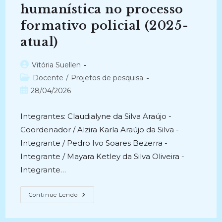
ANO
humanística no processo
III
(2024-
formativo policial (2025-
Atual)
atual)
Autor
Vitória Suellen
do
Categoria
Docente
/
Projetos de pesquisa
post:
do
Post
28/04/2026
post:
publicado:
Integrantes: Claudialyne da Silva Araújo -
Coordenador / Alzira Karla Araújo da Silva -
Integrante / Pedro Ivo Soares Bezerra -
Integrante / Mayara Ketley da Silva Oliveira -
Integrante…
MEMÓRIA
Continue Lendo
INSTITUCIONAL
E
GESTÃO