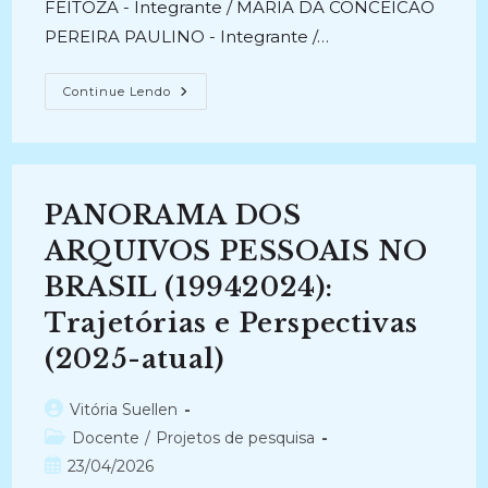
FEITOZA - Integrante / MARIA DA CONCEICAO
PEREIRA PAULINO - Integrante /…
PRESERVANDO
Continue Lendo
A
MEMÓRIA
DA
UFPB
EM
IMAGENS:
Organização
PANORAMA DOS
E
Difusão
Digital
ARQUIVOS PESSOAIS NO
Do
Acervo
BRASIL (19942024):
Fotográfico
Do
Trajetórias e Perspectivas
Arquivo
Central
(2025-
(2025-atual)
Atual)
Autor
Vitória Suellen
do
Categoria
Docente
/
Projetos de pesquisa
post:
do
Post
23/04/2026
post: