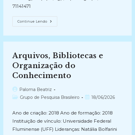
Custódia
71141471
Digital
Gênese
Continue Lendo
Documental
Arquivística
Arquivos, Bibliotecas e
Organização do
Conhecimento
Autor
Paloma Beatriz
do
Categoria
Post
Grupo de Pesquisa Brasileiro
18/06/2026
post:
do
publicado:
post:
Ano de criação: 2018 Ano de formação: 2018
Instituição de vínculo: Universidade Federal
Fluminense (UFF) Lideranças: Natália Bolfarini