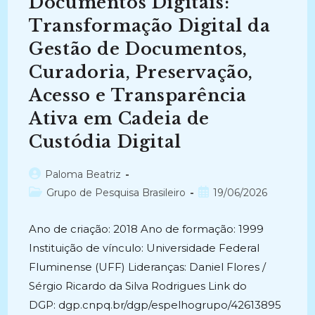
Documentos Digitais:
Transformação Digital da
Gestão de Documentos,
Curadoria, Preservação,
Acesso e Transparência
Ativa em Cadeia de
Custódia Digital
Autor
Paloma Beatriz
do
Categoria
Post
Grupo de Pesquisa Brasileiro
19/06/2026
post:
do
publicado:
post:
Ano de criação: 2018 Ano de formação: 1999
Instituição de vínculo: Universidade Federal
Fluminense (UFF) Lideranças: Daniel Flores /
Sérgio Ricardo da Silva Rodrigues Link do
DGP: dgp.cnpq.br/dgp/espelhogrupo/42613895