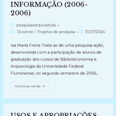
INFORMAÇÃO (2006-
2006)
Autor
pesquisasarquivisticas
do
Categoria
Post
Docente
/
Projetos de pesquisa
31/07/2024
post:
do
publicado:
post:
Isa Maria Freire Trata-se de uma pesquisa-ação,
desenvolvida com a participação de alunos de
graduação dos cursos de Biblioteconomia e
Arquivologia da Universidade Federal
Fluminense, no segundo semestre de 2006,…
AÇÃO
Continue Lendo
PARA
CIDADANIA
E
ACESSO
LIVRE
À
INFORMAÇÃO
USOS E APROPRIAÇÕES
(2006-