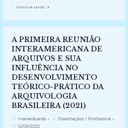
USOS
Continue Lendo
E
APROPRIAÇÕES
DA
MEMÓRIA:
Documentos
Arquivísticos
Em
A PRIMEIRA REUNIÃO
Centros
De
Memória
INTERAMERICANA DE
Do
Judiciário
ARQUIVOS E SUA
Federal
Brasileiro(2017)
INFLUÊNCIA NO
DESENVOLVIMENTO
TEÓRICO-PRÁTICO DA
ARQUIVOLOGIA
BRASILEIRA (2021)
Autor
Categoria
mariaeduarda
Dissertações
/
Profissional
do
do
Post
12/09/2023