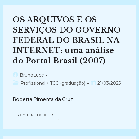
DO
CONHECIMENTO
E
DA
OS ARQUIVOS E OS
INFORMAÇÃO
NO
GERENCIAMENTO
SERVIÇOS DO GOVERNO
DE
PROJETOS:
FEDERAL DO BRASIL NA
Um
Ensaio
INTERNET: uma análise
Teórico
(2011)
do Portal Brasil (2007)
Autor
BrunoLuce
do
Categoria
Post
Profissional
/
TCC (graduação)
21/03/2025
post:
do
publicado:
post:
Roberta Pimenta da Cruz
OS
Continue Lendo
ARQUIVOS
E
OS
SERVIÇOS
DO