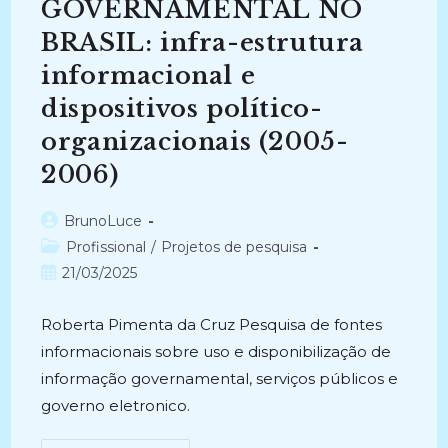
GOVERNAMENTAL NO
BRASIL: infra-estrutura
informacional e
dispositivos político-
organizacionais (2005-
2006)
Autor
BrunoLuce
do
Categoria
Profissional
/
Projetos de pesquisa
post:
do
Post
21/03/2025
post:
publicado:
Roberta Pimenta da Cruz Pesquisa de fontes
informacionais sobre uso e disponibilização de
informação governamental, serviços públicos e
governo eletronico.