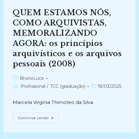
Teórico
E
QUEM ESTAMOS NÓS,
Prático
Na
Esfera
COMO ARQUIVISTAS,
Pública
Brasileira
MEMORALIZANDO
No
Século
AGORA: os princípios
XXI
(2010)
arquivísticos e os arquivos
pessoais (2008)
Autor
BrunoLuce
do
Categoria
Post
Profissional
/
TCC (graduação)
18/03/2025
post:
do
publicado:
post:
Marcela Virgínia Thimoteo da Silva
QUEM
Continue Lendo
ESTAMOS
NÓS,
COMO
ARQUIVISTAS,