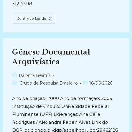
31217598
Grupo
Continue Lendo
De
Pesquisa
CNPq
UFAL
–
UFF
PDS
Gênese Documental
E
Ged/A
–
Arquivística
Documentos
Digitais:
Transformação
Autor
Paloma Beatriz
Digital
Da
do
Categoria
Post
Grupo de Pesquisa Brasileiro
18/06/2026
Gestão
post:
De
do
publicado:
Documentos,
post:
Curadoria,
Ano de criação: 2000 Ano de formação: 2009
Preservação,
Acesso
Instituição de vínculo: Universidade Federal
E
Transparência
Fluminense (UFF) Lideranças: Ana Célia
Ativa
Em
Rodrigues / Alexandre Faben Alves Link do
Cadeia
DGP: dgp.cnpq.br/dgp/espelhogrupo/29462126
De