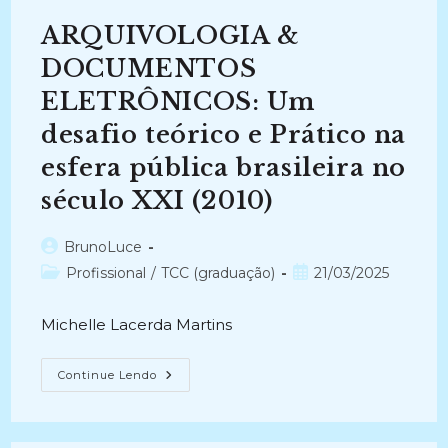
GOVERNO
FEDERAL
ARQUIVOLOGIA &
DO
BRASIL
NA
DOCUMENTOS
INTERNET:
Uma
ELETRÔNICOS: Um
Análise
Do
desafio teórico e Prático na
Portal
Brasil
(2007)
esfera pública brasileira no
século XXI (2010)
Autor
BrunoLuce
do
Categoria
Post
Profissional
/
TCC (graduação)
21/03/2025
post:
do
publicado:
post:
Michelle Lacerda Martins
ARQUIVOLOGIA
Continue Lendo
&
DOCUMENTOS
ELETRÔNICOS:
Um
Desafio