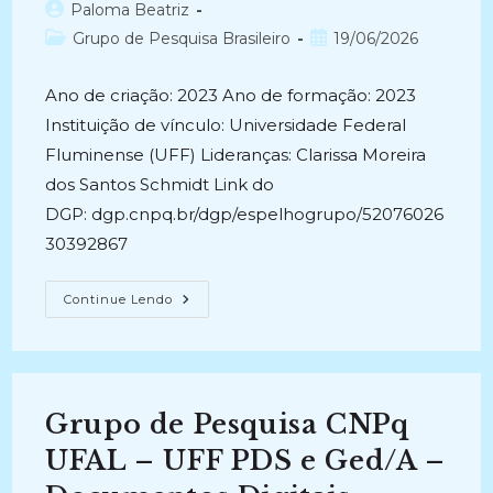
Autor
Paloma Beatriz
do
Categoria
Post
Grupo de Pesquisa Brasileiro
19/06/2026
post:
do
publicado:
post:
Ano de criação: 2023 Ano de formação: 2023
Instituição de vínculo: Universidade Federal
Fluminense (UFF) Lideranças: Clarissa Moreira
dos Santos Schmidt Link do
DGP: dgp.cnpq.br/dgp/espelhogrupo/52076026
30392867
Laboratório
Continue Lendo
De
Ensino,
Pesquisa
E
Extensão
Em
Arquivologia
Grupo de Pesquisa CNPq
–
LEPEAR
UFAL – UFF PDS e Ged/A –