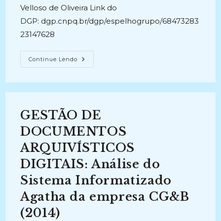
Velloso de Oliveira Link do
DGP: dgp.cnpq.br/dgp/espelhogrupo/68473283
23147628
Arquivos,
Continue Lendo
Acesso
E
Informação
GESTÃO DE
DOCUMENTOS
ARQUIVÍSTICOS
DIGITAIS: Análise do
Sistema Informatizado
Agatha da empresa CG&B
(2014)