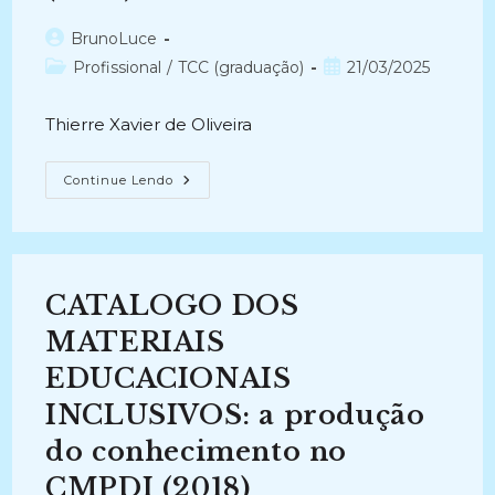
Autor
BrunoLuce
do
Categoria
Post
Profissional
/
TCC (graduação)
21/03/2025
post:
do
publicado:
post:
Thierre Xavier de Oliveira
PLANO
Continue Lendo
DE
CLASSIFICAÇÃO
PARA
DOCUMENTOS
FINANCEIROS:
Estudo
De
CATALOGO DOS
Caso
Da
Empresa
MATERIAIS
Alfa
(2014)
EDUCACIONAIS
INCLUSIVOS: a produção
do conhecimento no
CMPDI (2018)