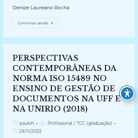
Denize Laureano Rocha
PROPOSTA
Continue Lendo
DE
PLANO
DE
CLASSIFICAÇÃO
DE
DOCUMENTOS
RELATIVOS
PERSPECTIVAS
ÀS
ATIVIDADES-
FIM
CONTEMPORÂNEAS DA
DO
HOSPITAL
NORMA ISO 15489 NO
UNIVERSITÁRIO
DE
ENSINO DE GESTÃO DE
MEDICINA
VETERINÁRIA
DA
DOCUMENTOS NA UFF E
UNIVERSIDADE
FEDERAL
NA UNIRIO (2018)
FLUMINENSE
(2017-
2019)
Autor
Categoria
pauloh
Profissional
/
TCC (graduação)
do
do
Post
29/11/2022
post:
post:
publicado: