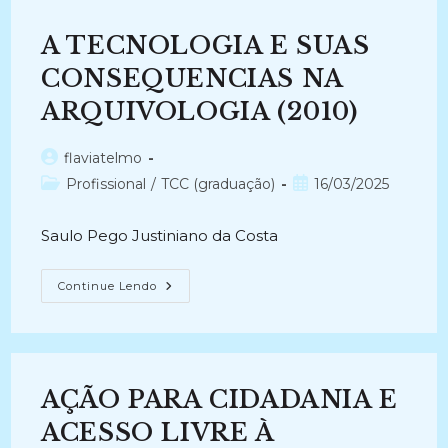
MEMORALIZANDO
AGORA:
Os
A TECNOLOGIA E SUAS
Princípios
Arquivísticos
E
CONSEQUENCIAS NA
Os
Arquivos
ARQUIVOLOGIA (2010)
Pessoais
(2008)
Autor
flaviatelmo
do
Categoria
Post
Profissional
/
TCC (graduação)
16/03/2025
post:
do
publicado:
post:
Saulo Pego Justiniano da Costa
A
Continue Lendo
TECNOLOGIA
E
SUAS
CONSEQUENCIAS
NA
ARQUIVOLOGIA
(2010)
AÇÃO PARA CIDADANIA E
ACESSO LIVRE À