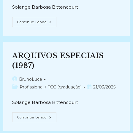
post:
Solange Barbosa Bittencourt
ORGANIZAÇÃO
Continue Lendo
DE
PERIÓDICOS
NA
UFF
(1989)
ARQUIVOS ESPECIAIS
(1987)
Autor
BrunoLuce
do
Categoria
Post
Profissional
/
TCC (graduação)
21/03/2025
post:
do
publicado:
post:
Solange Barbosa Bittencourt
ARQUIVOS
Continue Lendo
ESPECIAIS
(1987)