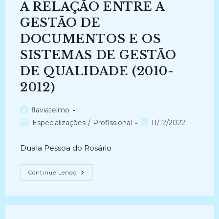
A RELAÇÃO ENTRE A
ARQUIVÍSTICAS:
O
Caso
GESTÃO DE
Da
Administração
DOCUMENTOS E OS
Pública
Federal
SISTEMAS DE GESTÃO
Brasileira
(2009-
2010)
DE QUALIDADE (2010-
2012)
Autor
flaviatelmo
do
Categoria
Post
Especializações
/
Profissional
11/12/2022
post:
do
publicado:
post:
Duala Pessoa do Rosário
A
Continue Lendo
RELAÇÃO
ENTRE
A
GESTÃO
DE
DOCUMENTOS