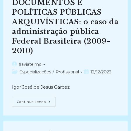
–
DOCUMENTOS E
1994
–
POLÍTICAS PÚBLICAS
2006
(2006-
ARQUIVÍSTICAS: o caso da
2008)
administração pública
Federal Brasileira (2009-
2010)
Autor
flaviatelmo
do
Categoria
Post
Especializações
/
Profissional
12/12/2022
post:
do
publicado:
post:
Igor José de Jesus Garcez
SISTEMA
Continue Lendo
DE
GESTÃO
DE
DOCUMENTOS
E
POLÍTICAS
PÚBLICAS