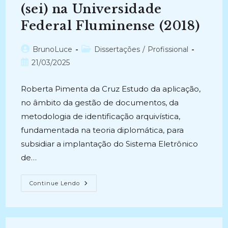
(sei) na Universidade
Federal Fluminense (2018)
Autor
Categoria
BrunoLuce
Dissertações
/
Profissional
do
do
Post
21/03/2025
post:
post:
publicado:
Roberta Pimenta da Cruz Estudo da aplicação,
no âmbito da gestão de documentos, da
metodologia de identificação arquivística,
fundamentada na teoria diplomática, para
subsidiar a implantação do Sistema Eletrônico
de…
DO
Continue Lendo
ESTUDO
DA
GÊNESE
DOCUMENTAL
AOS
METADADOS: