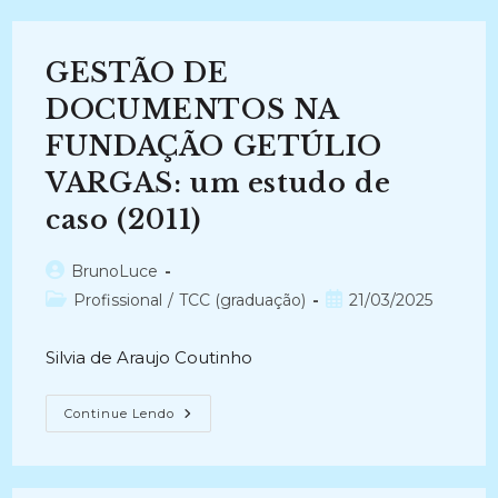
À
INFORMAÇÃO
E
A
GESTÃO DE
GESTÃO
DE
DOCUMENTOS
DOCUMENTOS NA
NA
UNIVERSIDADE
FUNDAÇÃO GETÚLIO
FEDERAL
FLUMINENSE
VARGAS: um estudo de
(2013)
caso (2011)
Autor
BrunoLuce
do
Categoria
Post
Profissional
/
TCC (graduação)
21/03/2025
post:
do
publicado:
post:
Silvia de Araujo Coutinho
GESTÃO
Continue Lendo
DE
DOCUMENTOS
NA
FUNDAÇÃO
GETÚLIO