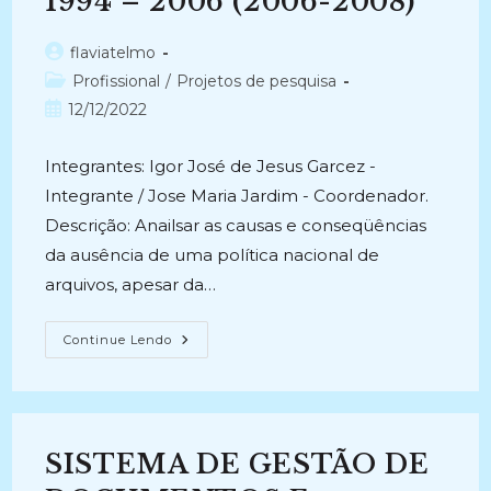
1994 – 2006 (2006-2008)
Autor
flaviatelmo
do
Categoria
Profissional
/
Projetos de pesquisa
post:
do
Post
12/12/2022
post:
publicado:
Integrantes: Igor José de Jesus Garcez -
Integrante / Jose Maria Jardim - Coordenador.
Descrição: Anailsar as causas e conseqüências
da ausência de uma política nacional de
arquivos, apesar da…
POLÍTICAS
Continue Lendo
PÚBLICAS
INFORMACIONAIS:
A
(não)
Construção
Da
Política
SISTEMA DE GESTÃO DE
Arquivística
Brasileira