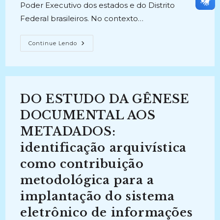
Poder Executivo dos estados e do Distrito
Federal brasileiros. No contexto…
A
Continue Lendo
TRANSFORMAÇÃO
DIGITAL
NOS
ARQUIVOS:
O
Processo
De
DO ESTUDO DA GÊNESE
Uso
De
Tecnologias
DOCUMENTAL AOS
Digitais
Nos
METADADOS:
Estados
Brasileiros
identificação arquivística
(2023)
como contribuição
metodológica para a
implantação do sistema
eletrônico de informações