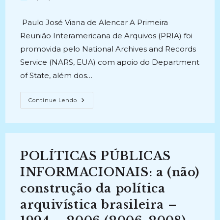
post:
post:
publicado:
Paulo José Viana de Alencar A Primeira
Reunião Interamericana de Arquivos (PRIA) foi
promovida pelo National Archives and Records
Service (NARS, EUA) com apoio do Department
of State, além dos…
A
Continue Lendo
PRIMEIRA
REUNIÃO
INTERAMERICANA
DE
ARQUIVOS
E
SUA
POLÍTICAS PÚBLICAS
INFLUÊNCIA
NO
DESENVOLVIMENTO
INFORMACIONAIS: a (não)
TEÓRICO-
PRÁTICO
construção da política
DA
ARQUIVOLOGIA
arquivística brasileira –
BRASILEIRA
(2021)