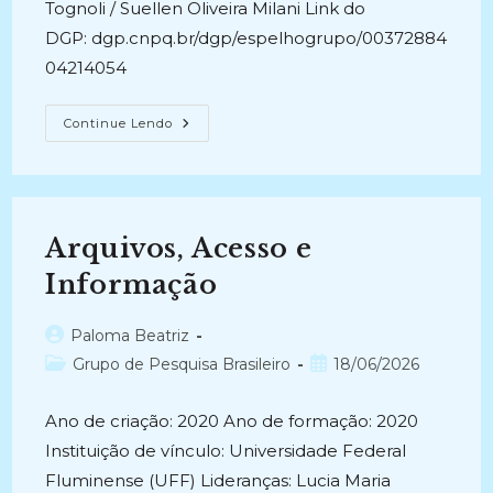
Tognoli / Suellen Oliveira Milani Link do
DGP: dgp.cnpq.br/dgp/espelhogrupo/00372884
04214054
Arquivos,
Continue Lendo
Bibliotecas
E
Organização
Do
Conhecimento
Arquivos, Acesso e
Informação
Autor
Paloma Beatriz
do
Categoria
Post
Grupo de Pesquisa Brasileiro
18/06/2026
post:
do
publicado:
post:
Ano de criação: 2020 Ano de formação: 2020
Instituição de vínculo: Universidade Federal
Fluminense (UFF) Lideranças: Lucia Maria