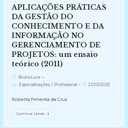
Identificação
APLICAÇÕES PRÁTICAS
Arquivística
Como
Contribuição
DA GESTÃO DO
Metodológica
Para
CONHECIMENTO E DA
A
Implantação
INFORMAÇÃO NO
Do
Sistema
Eletrônico
GERENCIAMENTO DE
De
Informações
PROJETOS: um ensaio
(sei)
Na
teórico (2011)
Universidade
Federal
Fluminense
(2018)
Autor
BrunoLuce
do
Categoria
Post
Especializações
/
Profissional
21/03/2025
post:
do
publicado:
post:
Roberta Pimenta da Cruz
APLICAÇÕES
Continue Lendo
PRÁTICAS
DA
GESTÃO