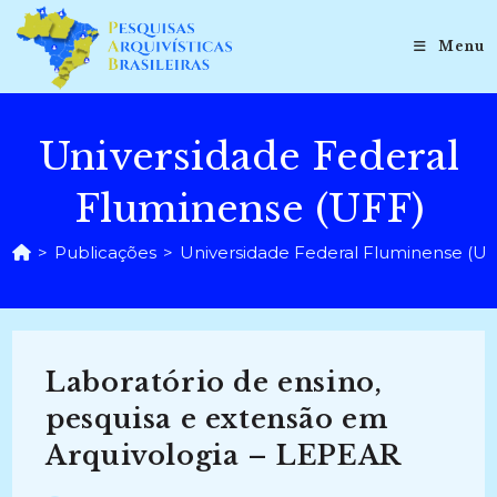
Ir
para
Menu
o
conteúdo
Universidade Federal
Fluminense (UFF)
>
Publicações
>
Universidade Federal Fluminense (UF
Laboratório de ensino,
pesquisa e extensão em
Arquivologia – LEPEAR