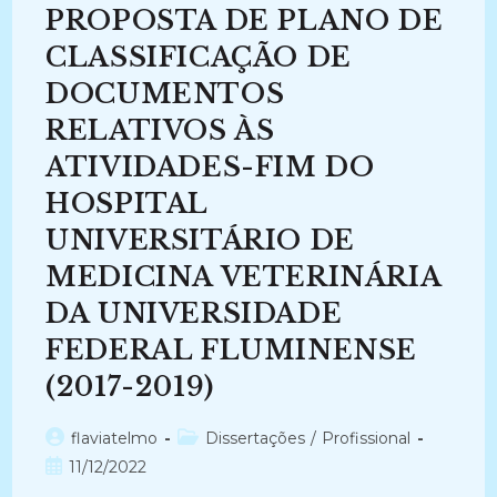
E
PROPOSTA DE PLANO DE
OS
SISTEMAS
DE
CLASSIFICAÇÃO DE
GESTÃO
DE
DOCUMENTOS
QUALIDADE
(2010-
RELATIVOS ÀS
2012)
ATIVIDADES-FIM DO
HOSPITAL
UNIVERSITÁRIO DE
MEDICINA VETERINÁRIA
DA UNIVERSIDADE
FEDERAL FLUMINENSE
(2017-2019)
Autor
Categoria
flaviatelmo
Dissertações
/
Profissional
do
do
Post
11/12/2022
post:
post:
publicado: