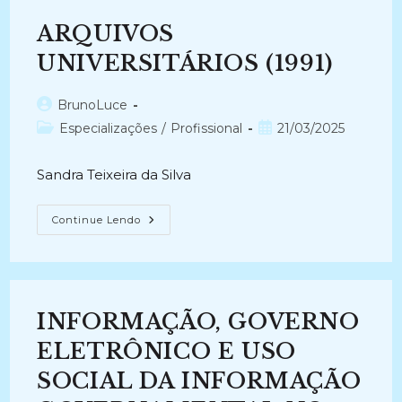
VARGAS:
Um
ARQUIVOS
Estudo
De
Caso
UNIVERSITÁRIOS (1991)
(2011)
Autor
BrunoLuce
do
Categoria
Post
Especializações
/
Profissional
21/03/2025
post:
do
publicado:
post:
Sandra Teixeira da Silva
ARQUIVOS
Continue Lendo
UNIVERSITÁRIOS
(1991)
INFORMAÇÃO, GOVERNO
ELETRÔNICO E USO
SOCIAL DA INFORMAÇÃO