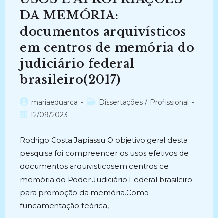
2006)
DA MEMÓRIA:
documentos arquivísticos
em centros de memória do
judiciário federal
brasileiro(2017)
Autor
Categoria
mariaeduarda
Dissertações
/
Profissional
do
do
Post
12/09/2023
post:
post:
publicado:
Rodrigo Costa Japiassu O objetivo geral desta
pesquisa foi compreender os usos efetivos de
documentos arquivísticosem centros de
memória do Poder Judiciário Federal brasileiro
para promoção da memória.Como
fundamentação teórica,…