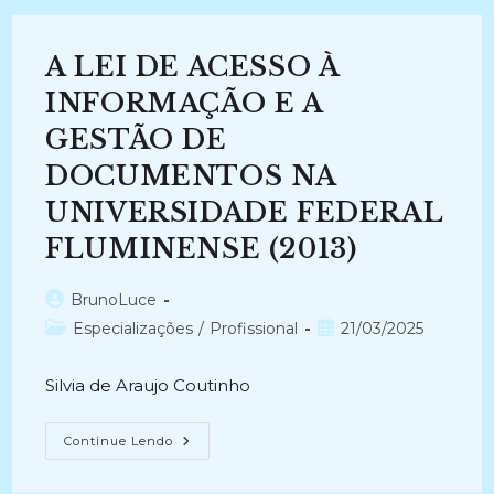
A LEI DE ACESSO À
INFORMAÇÃO E A
GESTÃO DE
DOCUMENTOS NA
UNIVERSIDADE FEDERAL
FLUMINENSE (2013)
Autor
BrunoLuce
do
Categoria
Post
Especializações
/
Profissional
21/03/2025
post:
do
publicado:
post:
Silvia de Araujo Coutinho
A
Continue Lendo
LEI
DE
ACESSO