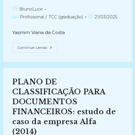
Autor
BrunoLuce
do
Categoria
Post
Profissional
/
TCC (graduação)
21/03/2025
post:
do
publicado:
post:
Yasmim Viana da Costa
GESTÃO
Continue Lendo
DE
DOCUMENTOS
ARQUIVÍSTICOS
DIGITAIS:
Análise
Do
Sistema
PLANO DE
Informatizado
Agatha
Da
CLASSIFICAÇÃO PARA
Empresa
CG&B
DOCUMENTOS
(2014)
FINANCEIROS: estudo de
caso da empresa Alfa
(2014)