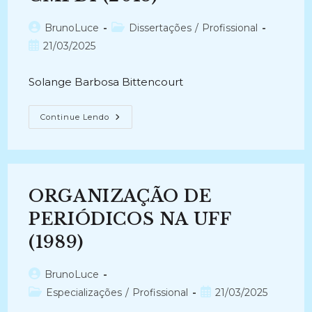
Autor
Categoria
BrunoLuce
Dissertações
/
Profissional
do
do
Post
21/03/2025
post:
post:
publicado:
Solange Barbosa Bittencourt
CATALOGO
Continue Lendo
DOS
MATERIAIS
EDUCACIONAIS
INCLUSIVOS:
A
Produção
Do
ORGANIZAÇÃO DE
Conhecimento
No
CMPDI
PERIÓDICOS NA UFF
(2018)
(1989)
Autor
BrunoLuce
do
Categoria
Post
Especializações
/
Profissional
21/03/2025
post:
do
publicado: