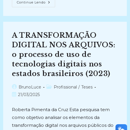
INFORMAÇÃO,
Continue Lendo
GOVERNO
ELETRÔNICO
E
USO
SOCIAL
DA
INFORMAÇÃO
A TRANSFORMAÇÃO
GOVERNAMENTAL
NO
BRASIL:
DIGITAL NOS ARQUIVOS:
Infra-
Estrutura
o processo de uso de
Informacional
E
tecnologias digitais nos
Dispositivos
Político-
Organizacionais
estados brasileiros (2023)
(2005-
2006)
Autor
Categoria
BrunoLuce
Profissional
/
Teses
do
do
Post
21/03/2025
post:
post:
publicado:
Roberta Pimenta da Cruz Esta pesquisa tem
como objetivo analisar os elementos da
transformação digital nos arquivos públicos do