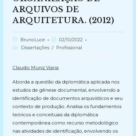
ARQUIVOS DE
ARQUITETURA. (2012)
Autor
Post
BrunoLuce
02/10/2022
do
publicado:
Categoria
Dissertações
/
Profissional
post:
do
post:
Claudio Muniz Viana
Aborda a questão da diplomática aplicada nos
estudos de gênese documental, envolvendo a
identificação de documentos arquivísticos e seu
contexto de produção. Analisa os fundamentos
teóricos e conceituais da diplomática
contemporânea como recurso metodológico
nas atividades de identificação, envolvendo os