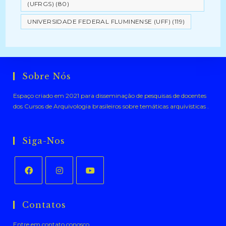
(UFRGS)
(80)
UNIVERSIDADE FEDERAL FLUMINENSE (UFF)
(119)
Sobre Nós
Espaço criado em 2021 para disseminação de pesquisas de docentes
dos Cursos de Arquivologia brasileiros sobre temáticas arquivísticas .
Siga-Nos
Abre
Abre
Abre
em
em
em
Contatos
uma
uma
uma
Entre em contato conosco.