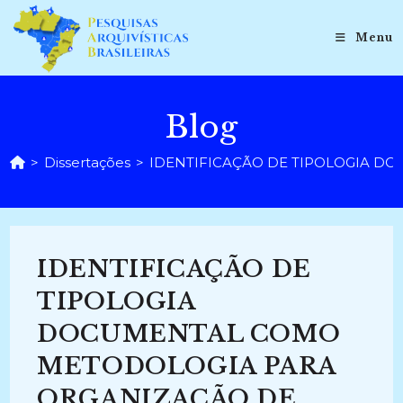
Ir
para
Menu
o
conteúdo
Blog
>
Dissertações
>
IDENTIFICAÇÃO DE TIPOLOGIA D
IDENTIFICAÇÃO DE
TIPOLOGIA
DOCUMENTAL COMO
METODOLOGIA PARA
ORGANIZAÇÃO DE