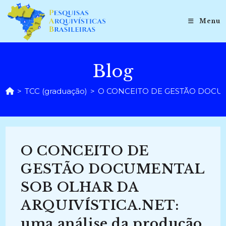
Ir
para
Menu
o
conteúdo
Blog
>
TCC (graduação)
>
O CONCEITO DE GESTÃO DOCUMENT
O CONCEITO DE
GESTÃO DOCUMENTAL
SOB OLHAR DA
ARQUIVÍSTICA.NET:
uma análise da produção