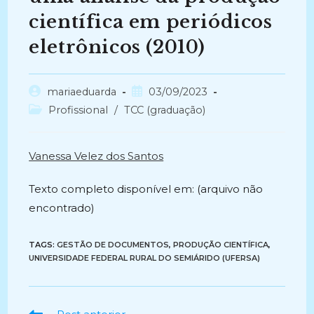
científica em periódicos
eletrônicos (2010)
Autor
Post
mariaeduarda
03/09/2023
do
publicado:
Categoria
Profissional
/
TCC (graduação)
post:
do
post:
Vanessa Velez dos Santos
Texto completo disponível em: (arquivo não
encontrado)
TAGS:
GESTÃO DE DOCUMENTOS
,
PRODUÇÃO CIENTÍFICA
,
UNIVERSIDADE FEDERAL RURAL DO SEMIÁRIDO (UFERSA)
Ler