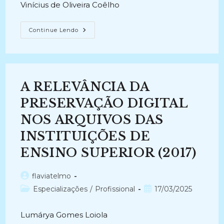
Vinícius de Oliveira Coêlho
ANÁLISE
Continue Lendo
DOS
REQUISITOS
CONTIDOS
NO
E-
ARQ
BRASIL
A RELEVÂNCIA DA
PARA
A
PRESERVAÇÃO
PRESERVAÇÃO DIGITAL
DE
DOCUMENTOS
NOS ARQUIVOS DAS
ARQUIVÍSTICOS
DIGITAIS
INSTITUIÇÕES DE
(2017)
ENSINO SUPERIOR (2017)
Autor
flaviatelmo
do
Categoria
Post
Especializações
/
Profissional
17/03/2025
post:
do
publicado:
post:
Lumárya Gomes Loiola