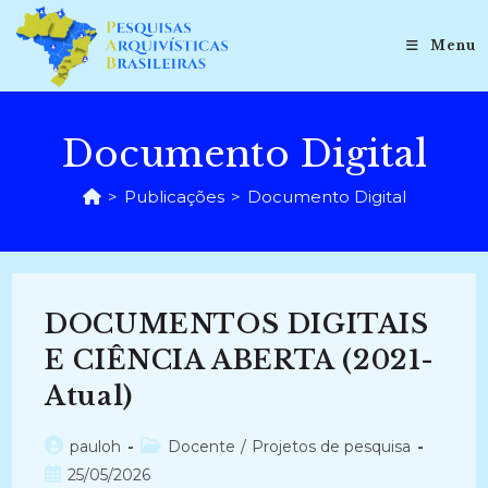
Ir
para
Menu
o
conteúdo
Documento Digital
>
Publicações
>
Documento Digital
DOCUMENTOS DIGITAIS
E CIÊNCIA ABERTA (2021-
Atual)
Autor
Categoria
pauloh
Docente
/
Projetos de pesquisa
do
do
Post
25/05/2026