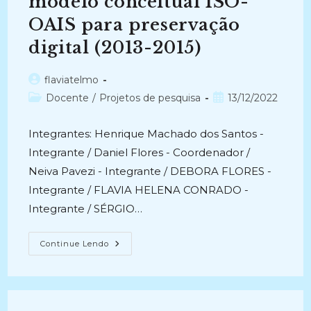
modelo conceitual ISO-
OAIS para preservação
digital (2013-2015)
Autor
flaviatelmo
do
Categoria
Post
Docente
/
Projetos de pesquisa
13/12/2022
post:
do
publicado:
post:
Integrantes: Henrique Machado dos Santos -
Integrante / Daniel Flores - Coordenador /
Neiva Pavezi - Integrante / DEBORA FLORES -
Integrante / FLAVIA HELENA CONRADO -
Integrante / SÉRGIO…
O
Continue Lendo
SOFTWARE
LIVRE
ARCHIVEMATICA
COMO
REPOSITÓRIO
DIGITAL