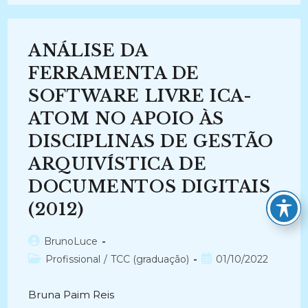
E
O
NÃO
DIGITAL:
Um
ANÁLISE DA
Estudo
Dos
Usuários
FERRAMENTA DE
Do
Arquivo
SOFTWARE LIVRE ICA-
Do
Centro
ATOM NO APOIO ÀS
De
Ciências
Da
DISCIPLINAS DE GESTÃO
Saúde
Da
ARQUIVÍSTICA DE
Universidade
Federal
DOCUMENTOS DIGITAIS
Da
Paraíba
(2020)
(2012)
Autor
BrunoLuce
do
Categoria
Post
Profissional
/
TCC (graduação)
01/10/2022
post:
do
publicado:
post:
Bruna Paim Reis