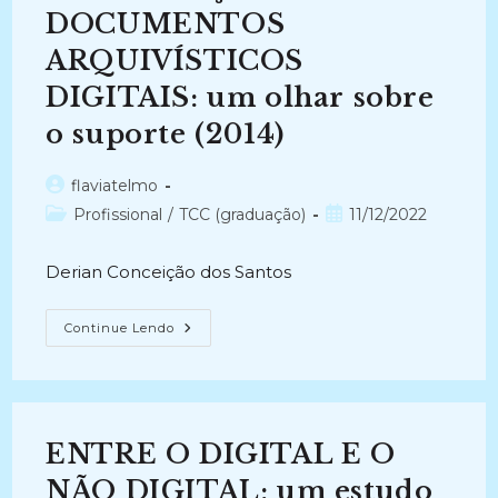
DOCUMENTOS
ARQUIVÍSTICOS
DIGITAIS: um olhar sobre
o suporte (2014)
Autor
flaviatelmo
do
Categoria
Post
Profissional
/
TCC (graduação)
11/12/2022
post:
do
publicado:
post:
Derian Conceição dos Santos
PRESERVAÇÃO
Continue Lendo
DE
DOCUMENTOS
ARQUIVÍSTICOS
DIGITAIS:
Um
Olhar
Sobre
ENTRE O DIGITAL E O
O
Suporte
(2014)
NÃO DIGITAL: um estudo