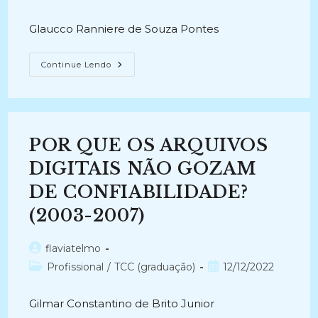
post:
do
publicado:
post:
Glaucco Ranniere de Souza Pontes
ARQUIVANDO
Continue Lendo
NA
NUVENS:
Um
Recurso
Estratégico
Para
Preservação
POR QUE OS ARQUIVOS
De
Documentos
Digitais
DIGITAIS NÃO GOZAM
(2007-
2013)
DE CONFIABILIDADE?
(2003-2007)
Autor
flaviatelmo
do
Categoria
Post
Profissional
/
TCC (graduação)
12/12/2022
post:
do
publicado:
post:
Gilmar Constantino de Brito Junior