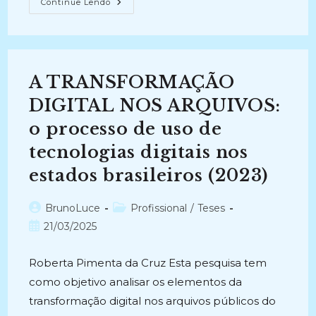
INTERDISCIPLINARIDADES
Continue Lendo
DA
ARQUIVOLOGIA:
Estudo
Da
Gênese
E
Contexto
A TRANSFORMAÇÃO
De
Documentos
Arquivísticos
DIGITAL NOS ARQUIVOS:
(2022-
Atual)
o processo de uso de
tecnologias digitais nos
estados brasileiros (2023)
Autor
Categoria
BrunoLuce
Profissional
/
Teses
do
do
Post
21/03/2025
post:
post:
publicado:
Roberta Pimenta da Cruz Esta pesquisa tem
como objetivo analisar os elementos da
transformação digital nos arquivos públicos do