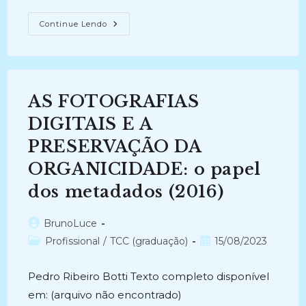
AUTOMAÇÃO
Continue Lendo
DE
TIPOS
DOCUMENTAIS
DIGITAIS:
Estudo
E
Desenvolvimento
AS FOTOGRAFIAS
(2022
–
Atual)
DIGITAIS E A
PRESERVAÇÃO DA
ORGANICIDADE: o papel
dos metadados (2016)
Autor
BrunoLuce
do
Categoria
Post
Profissional
/
TCC (graduação)
15/08/2023
post:
do
publicado:
post:
Pedro Ribeiro Botti Texto completo disponível
em: (arquivo não encontrado)