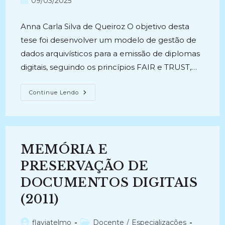
Post
09/03/2025
post:
post:
publicado:
Anna Carla Silva de Queiroz O objetivo desta
tese foi desenvolver um modelo de gestão de
dados arquivísticos para a emissão de diplomas
digitais, seguindo os princípios FAIR e TRUST,…
CONFIABILIDADE
Continue Lendo
E
SEGURANÇA
NOS
REGISTROS
DIGITAIS:
A
Gestão
MEMÓRIA E
Dos
Dados
Arquivísticos
PRESERVAÇÃO DE
Na
Emissão
DOCUMENTOS DIGITAIS
De
Diplomas
(2011)
Digitais
No
Instituto
Federal
Autor
Categoria
flaviatelmo
Docente
/
Especializações