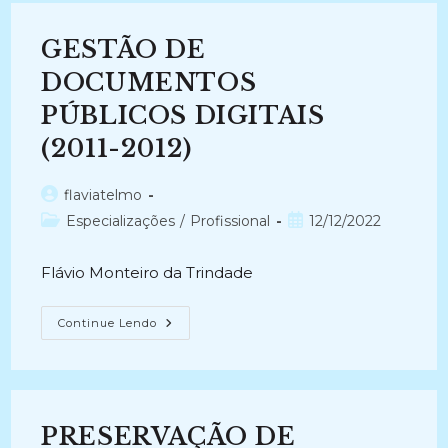
GESTÃO DE
DOCUMENTOS
PÚBLICOS DIGITAIS
(2011-2012)
Autor
flaviatelmo
do
Categoria
Post
Especializações
/
Profissional
12/12/2022
post:
do
publicado:
post:
Flávio Monteiro da Trindade
GESTÃO
Continue Lendo
DE
DOCUMENTOS
PÚBLICOS
DIGITAIS
(2011-
2012)
PRESERVAÇÃO DE