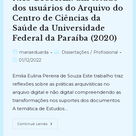
dos usuários do Arquivo do
Centro de Ciências da
Saúde da Universidade
Federal da Paraíba (2020)
Autor
Categoria
mariaeduarda
Dissertações
/
Profissional
do
do
Post
01/12/2022
post:
post:
publicado:
Emilia Eulina Pereira de Souza Este trabalho traz
reflexões sobre as práticas arquivísticas no
arquivo digital e não digital compreendendo as
transformações nos suportes dos documentos.
A temática de Estudos…
ENTRE
Continue Lendo
O
DIGITAL