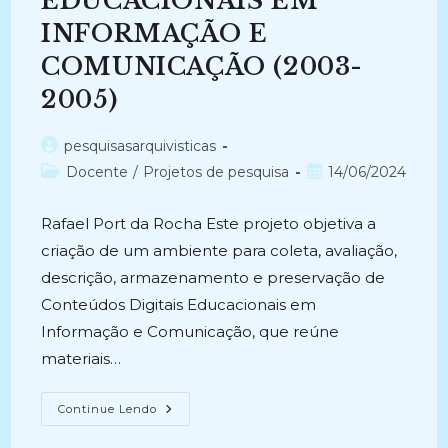
EDUCACIONAIS EM
DOCUMENTOS
DIGITAIS
INFORMAÇÃO E
(2023-
Atual)
COMUNICAÇÃO (2003-
2005)
Autor
pesquisasarquivisticas
do
Categoria
Post
Docente
/
Projetos de pesquisa
14/06/2024
post:
do
publicado:
post:
Rafael Port da Rocha Este projeto objetiva a
criação de um ambiente para coleta, avaliação,
descrição, armazenamento e preservação de
Conteúdos Digitais Educacionais em
Informação e Comunicação, que reúne
materiais…
CONTEÚDOS
Continue Lendo
DIGITAIS
EDUCACIONAIS