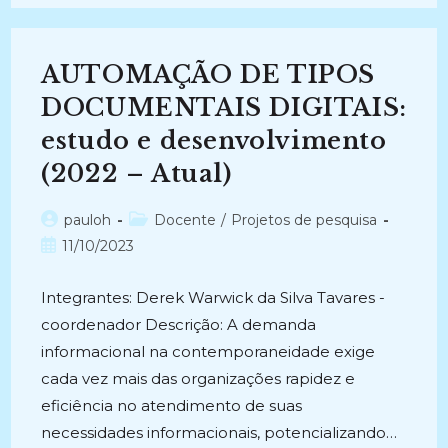
EM
INFORMAÇÃO
E
COMUNICAÇÃO
(2003-
AUTOMAÇÃO DE TIPOS
2005)
DOCUMENTAIS DIGITAIS:
estudo e desenvolvimento
(2022 – Atual)
Autor
Categoria
pauloh
Docente
/
Projetos de pesquisa
do
do
Post
11/10/2023
post:
post:
publicado:
Integrantes: Derek Warwick da Silva Tavares -
coordenador Descrição: A demanda
informacional na contemporaneidade exige
cada vez mais das organizações rapidez e
eficiência no atendimento de suas
necessidades informacionais, potencializando…