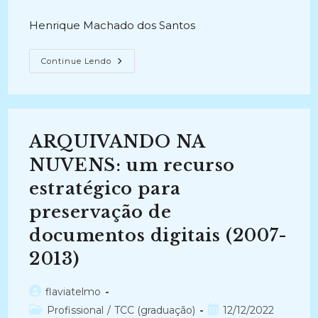
publicado:
Henrique Machado dos Santos
AUDITORIA
Continue Lendo
DE
REPOSITÓRIOS
ARQUIVÍSTICOS
DIGITAIS
CONFIÁVEIS:
Uma
Convergência
ARQUIVANDO NA
Entre
As
Normas
NUVENS: um recurso
ISO
14721
estratégico para
E
ISO
preservação de
16363
(2016-
2018)
documentos digitais (2007-
2013)
Autor
flaviatelmo
do
Categoria
Post
Profissional
/
TCC (graduação)
12/12/2022