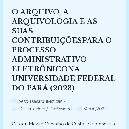
Solução
Tecnológica
O ARQUIVO, A
Para
O
Gerenciamento
ARQUIVOLOGIA E AS
Dos
Documentos
SUAS
Dos
Discentes
CONTRIBUIÇÕESPARA O
Da
Universidade
Federal
PROCESSO
Do
Vale
ADMINISTRATIVO
Do
São
ELETRÔNICONA
Francisco
(2020)
UNIVERSIDADE FEDERAL
DO PARÁ (2023)
Autor
pesquisasarquivisticas
do
Categoria
Post
Dissertações
/
Profissional
30/06/2023
post:
do
publicado:
post:
Cristian Mayko Carvalho da Costa Esta pesquisa