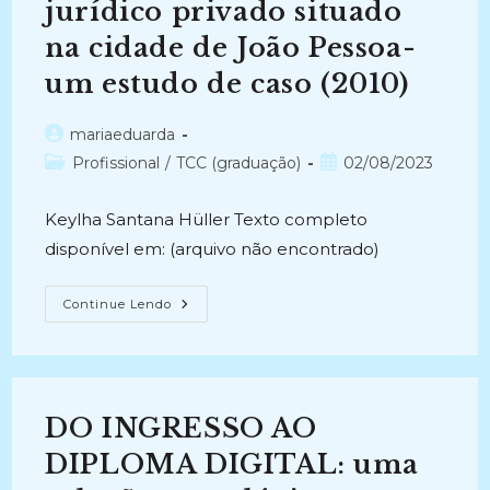
jurídico privado situado
na cidade de João Pessoa-
um estudo de caso (2010)
Autor
mariaeduarda
do
Categoria
Post
Profissional
/
TCC (graduação)
02/08/2023
post:
do
publicado:
post:
Keylha Santana Hüller Texto completo
disponível em: (arquivo não encontrado)
ENTRE
Continue Lendo
BIT
E
BYTE:
A
Realidade
E
Dilemas
DO INGRESSO AO
Do
Tratamento
E
DIPLOMA DIGITAL: uma
Recuperação
Da