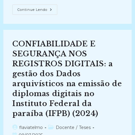
A
Continue Lendo
RELEVÂNCIA
DA
PRESERVAÇÃO
DIGITAL
NOS
ARQUIVOS
DAS
CONFIABILIDADE E
INSTITUIÇÕES
DE
ENSINO
SEGURANÇA NOS
SUPERIOR
(2017)
REGISTROS DIGITAIS: a
gestão dos Dados
arquivísticos na emissão de
diplomas digitais no
Instituto Federal da
paraíba (IFPB) (2024)
Autor
Categoria
flaviatelmo
Docente
/
Teses
do
do