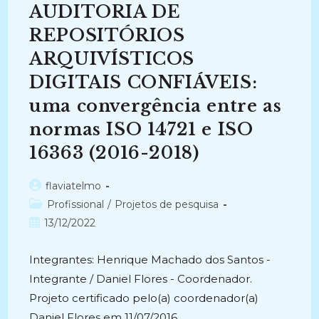
DE
AUDITORIA DE
DOCUMENTOS
ARQUIVÍSTICOS:
O
REPOSITÓRIOS
Modelo
Conceitual
ARQUIVÍSTICOS
ISO-
OAIS
DIGITAIS CONFIÁVEIS:
Para
Preservação
Digital
uma convergência entre as
(2013-
2015)
normas ISO 14721 e ISO
16363 (2016-2018)
Autor
flaviatelmo
do
Categoria
Profissional
/
Projetos de pesquisa
post:
do
Post
13/12/2022
post:
publicado:
Integrantes: Henrique Machado dos Santos -
Integrante / Daniel Flores - Coordenador.
Projeto certificado pelo(a) coordenador(a)
Daniel Flores em 11/07/2016.