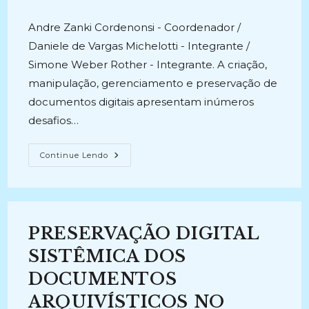
post:
post:
publicado:
Andre Zanki Cordenonsi - Coordenador /
Daniele de Vargas Michelotti - Integrante /
Simone Weber Rother - Integrante. A criação,
manipulação, gerenciamento e preservação de
documentos digitais apresentam inúmeros
desafios…
DOCUMENTOS
Continue Lendo
DIGITAIS
E
CIÊNCIA
ABERTA
(2021-
Atual)
PRESERVAÇÃO DIGITAL
SISTÊMICA DOS
DOCUMENTOS
ARQUIVÍSTICOS NO