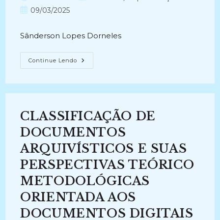
Da
do
do
Paraíba
Post
09/03/2025
(IFPB)
post:
post:
publicado:
(2024)
Sânderson Lopes Dorneles
MEMÓRIA
Continue Lendo
E
PRESERVAÇÃO
DE
DOCUMENTOS
DIGITAIS
(2011)
CLASSIFICAÇÃO DE
DOCUMENTOS
ARQUIVÍSTICOS E SUAS
PERSPECTIVAS TEÓRICO
METODOLÓGICAS
ORIENTADA AOS
DOCUMENTOS DIGITAIS