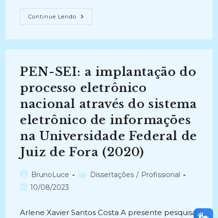
AS
Continue Lendo
FOTOGRAFIAS
DIGITAIS
E
A
PRESERVAÇÃO
DA
ORGANICIDADE:
PEN-SEI: a implantação do
O
Papel
Dos
processo eletrônico
Metadados
(2016)
nacional através do sistema
eletrônico de informações
na Universidade Federal de
Juiz de Fora (2020)
Autor
Categoria
BrunoLuce
Dissertações
/
Profissional
do
do
Post
10/08/2023
post:
post:
publicado:
Arlene Xavier Santos Costa A presente pesquisa