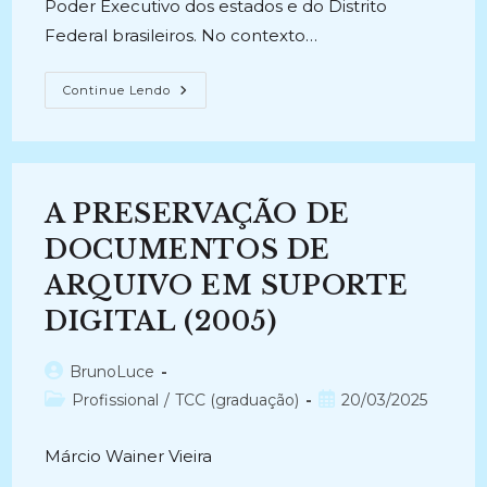
Poder Executivo dos estados e do Distrito
Federal brasileiros. No contexto…
A
Continue Lendo
TRANSFORMAÇÃO
DIGITAL
NOS
ARQUIVOS:
O
Processo
De
A PRESERVAÇÃO DE
Uso
De
Tecnologias
DOCUMENTOS DE
Digitais
Nos
ARQUIVO EM SUPORTE
Estados
Brasileiros
DIGITAL (2005)
(2023)
Autor
BrunoLuce
do
Categoria
Post
Profissional
/
TCC (graduação)
20/03/2025
post:
do
publicado:
post:
Márcio Wainer Vieira