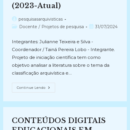
(2023-Atual)
Autor
pesquisasarquivisticas
do
Categoria
Post
Docente
/
Projetos de pesquisa
31/07/2024
post:
do
publicado:
post:
Integrantes: Julianne Teixeira e Silva -
Coordenador / Tainá Pereira Lobo - Integrante.
Projeto de iniciação científica tem como
objetivo analisar a literatura sobre o tema da
classificação arquivística e…
CLASSIFICAÇÃO
Continue Lendo
DE
DOCUMENTOS
ARQUIVÍSTICOS
E
SUAS
PERSPECTIVAS
TEÓRICO
CONTEÚDOS DIGITAIS
METODOLÓGICAS
ORIENTADA
AOS