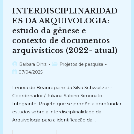
NO
ÂMBITO
INTERDISCIPLINARIDAD
DO
GOVERNO
DO
ES DA ARQUIVOLOGIA:
ESTADO
DO
estudo da gênese e
ESPÍRITO
SANTO
contexto de documentos
(2024-
Atual)
arquivísticos (2022- atual)
Autor
Categoria
Barbara Diniz
Projetos de pesquisa
do
do
Post
07/04/2025
post:
post:
publicado:
Lenora de Beaurepaire da Silva Schwaitzer -
Coordenador / Juliana Sabino Simonato -
Integrante Projeto que se propõe a aprofundar
estudos sobre a interdisciplinalidade da
Arquivologia para a identificação da…