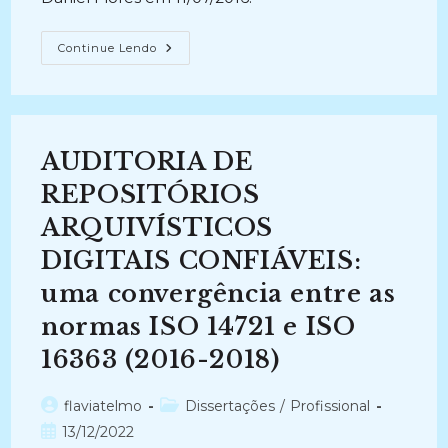
AUDITORIA
Continue Lendo
DE
REPOSITÓRIOS
ARQUIVÍSTICOS
DIGITAIS
CONFIÁVEIS:
Uma
Convergência
AUDITORIA DE
Entre
As
Normas
REPOSITÓRIOS
ISO
14721
ARQUIVÍSTICOS
E
ISO
DIGITAIS CONFIÁVEIS:
16363
(2016-
2018)
uma convergência entre as
normas ISO 14721 e ISO
16363 (2016-2018)
Autor
Categoria
flaviatelmo
Dissertações
/
Profissional
do
do
Post
13/12/2022
post:
post: