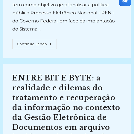
tem como objetivo geral analisar a política
pública Processo Eletrônico Nacional - PEN -
do Governo Federal, em face da implantação
do Sistema…
PEN-
Continue Lendo
SEI:
A
Implantação
Do
Processo
Eletrônico
Nacional
ENTRE BIT E BYTE: a
Através
Do
Sistema
realidade e dilemas do
Eletrônico
De
tratamento e recuperação
Informações
Na
da informação no contexto
Universidade
Federal
De
da Gestão Eletrônica de
Juiz
De
Documentos em arquivo
Fora
(2020)