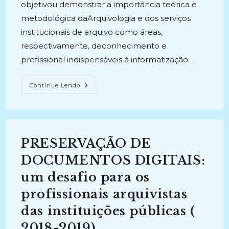
objetivou demonstrar a importância teórica e
metodológica daArquivologia e dos serviços
institucionais de arquivo como áreas,
respectivamente, deconhecimento e
profissional indispensáveis à informatização…
O
Continue Lendo
ARQUIVO,
A
ARQUIVOLOGIA
E
AS
SUAS
CONTRIBUIÇÕESPARA
PRESERVAÇÃO DE
O
PROCESSO
ADMINISTRATIVO
DOCUMENTOS DIGITAIS:
ELETRÔNICONA
UNIVERSIDADE
um desafio para os
FEDERAL
DO
profissionais arquivistas
PARÁ
(2023)
das instituições públicas (
2018-2019)