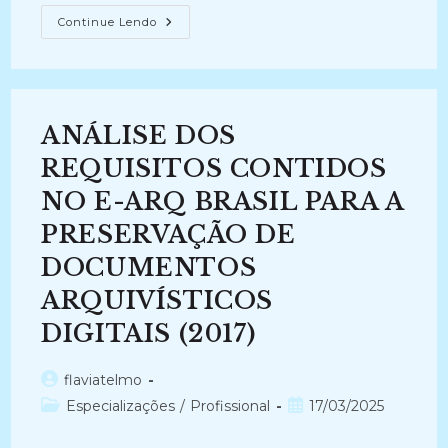
A
Continue Lendo
PRESERVAÇÃO
DE
DOCUMENTOS
DE
ARQUIVO
EM
SUPORTE
ANÁLISE DOS
DIGITAL
(2005)
REQUISITOS CONTIDOS
NO E-ARQ BRASIL PARA A
PRESERVAÇÃO DE
DOCUMENTOS
ARQUIVÍSTICOS
DIGITAIS (2017)
Autor
flaviatelmo
do
Categoria
Post
Especializações
/
Profissional
17/03/2025
post:
do
publicado:
post: