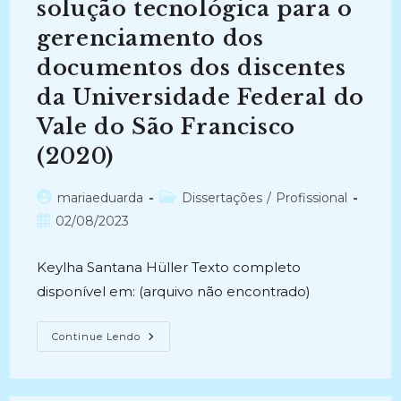
solução tecnológica para o
Informação
No
gerenciamento dos
Contexto
Da
Gestão
documentos dos discentes
Eletrônica
De
da Universidade Federal do
Documentos
Em
Vale do São Francisco
Arquivo
Jurídico
Privado
(2020)
Situado
Na
Cidade
Autor
Categoria
mariaeduarda
Dissertações
/
Profissional
De
João
do
do
Post
02/08/2023
Pessoa-
post:
post:
Um
publicado:
Estudo
De
Keylha Santana Hüller Texto completo
Caso
(2010)
disponível em: (arquivo não encontrado)
DO
Continue Lendo
INGRESSO
AO
DIPLOMA
DIGITAL:
Uma