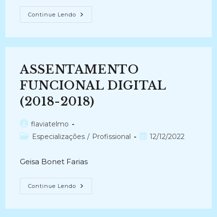
POR
Continue Lendo
QUE
OS
ARQUIVOS
DIGITAIS
NÃO
GOZAM
DE
ASSENTAMENTO
CONFIABILIDADE?
(2003-
2007)
FUNCIONAL DIGITAL
(2018-2018)
Autor
flaviatelmo
do
Categoria
Post
Especializações
/
Profissional
12/12/2022
post:
do
publicado:
post:
Geisa Bonet Farias
ASSENTAMENTO
Continue Lendo
FUNCIONAL
DIGITAL
(2018-
2018)