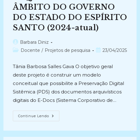
ÂMBITO DO GOVERNO
DO ESTADO DO ESPÍRITO
SANTO (2024-atual)
Autor
Barbara Diniz
do
Categoria
Post
Docente
/
Projetos de pesquisa
23/04/2025
post:
do
publicado:
post:
Tânia Barbosa Salles Gava O objetivo geral
deste projeto é construir um modelo
conceitual que possibilite a Preservação Digital
Sistêmica (PDS) dos documentos arquivísticos
digitais do E-Docs (Sistema Corporativo de…
PRESERVAÇÃO
Continue Lendo
DIGITAL
SISTÊMICA
DOS
DOCUMENTOS
ARQUIVÍSTICOS