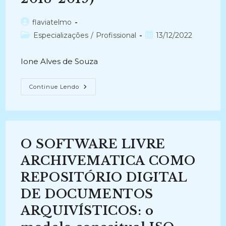
Autor
flaviatelmo
do
Categoria
Post
Especializações
/
Profissional
13/12/2022
post:
do
publicado:
post:
Ione Alves de Souza
PRESERVAÇÃO
Continue Lendo
DE
DOCUMENTOS
DIGITAIS:
Um
Desafio
Para
Os
O SOFTWARE LIVRE
Profissionais
Arquivistas
Das
ARCHIVEMATICA COMO
Instituições
Públicas
REPOSITÓRIO DIGITAL
(
2018-
DE DOCUMENTOS
2019)
ARQUIVÍSTICOS: o