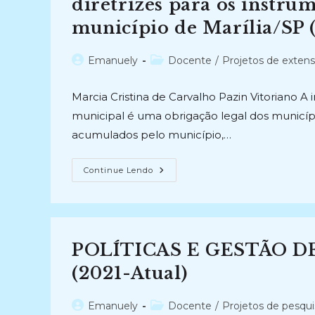
Santo
diretrizes para os instru
(2017-
Atual)
município de Marília/SP 
Autor
Categoria
Emanuely
Docente
/
Projetos de exten
do
do
post:
post:
Marcia Cristina de Carvalho Pazin Vitoriano 
municipal é uma obrigação legal dos municí
acumulados pelo município,…
DESENVOLVIMENTO
Continue Lendo
DE
POLÍTICAS
ARQUIVÍSTICAS:
Diretrizes
Para
Os
Instrumentos
POLÍTICAS E GESTÃO 
De
Gestão
Documental
(2021-Atual)
No
Município
De
Autor
Categoria
Emanuely
Docente
/
Projetos de pesqui
Marília/SP