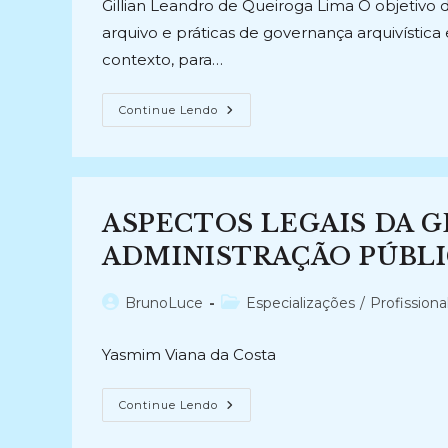
Gillian Leandro de Queiroga Lima O objetivo 
arquivo e práticas de governança arquivística e
contexto, para…
POLÍTICAS
Continue Lendo
DE
ARQUIVO
E
GOVERNANÇA
ARQUIVÍSTICA:
Um
Estudo
ASPECTOS LEGAIS DA 
Das
Políticas
De
ADMINISTRAÇÃO PÚBLIC
Arquivo
E
Práticas
Autor
Categoria
BrunoLuce
Especializações
/
Profissiona
De
Governança
do
do
Arquivística
post:
post:
Existentes
Yasmim Viana da Costa
Nas
Universidades
Federais
Brasileiras
ASPECTOS
Continue Lendo
(2023
LEGAIS
–
DA
Atual)
GESTÃO