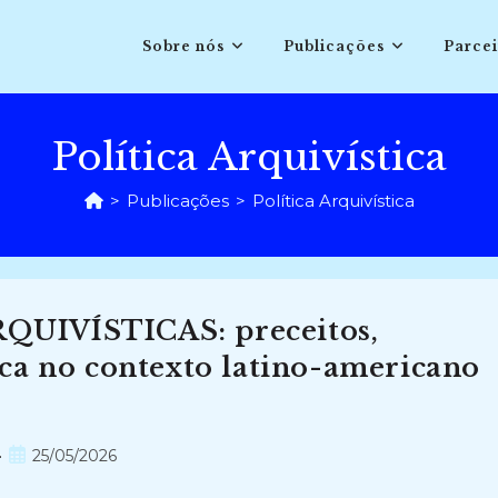
Sobre nós
Publicações
Parcei
Política Arquivística
>
Publicações
>
Política Arquivística
UIVÍSTICAS: preceitos,
ca no contexto latino-americano
Post
25/05/2026
publicado: