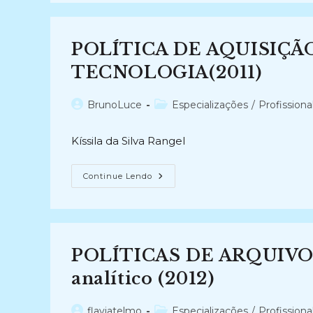
DE
DOCUMENTOS
NA
ADMINISTRAÇÃO
POLÍTICA DE AQUISIÇÃ
PÚBLICA
BRASILEIRA
(2020)
TECNOLOGIA(2011)
Autor
Categoria
BrunoLuce
Especializações
/
Profissiona
do
do
post:
post:
Kíssila da Silva Rangel
POLÍTICA
Continue Lendo
DE
AQUISIÇÃO
EM
ARQUIVOS
DE
CIÊNCIA
E
POLÍTICAS DE ARQUIVOS
TECNOLOGIA(2011)
analítico (2012)
Autor
Categoria
flaviatelmo
Especializações
/
Profissiona