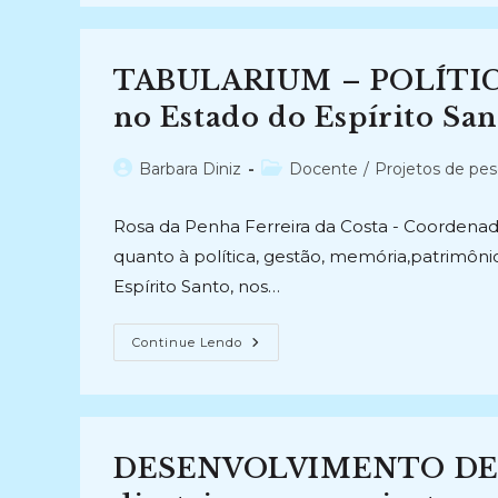
PÚBLICAS
DE
ARQUIVOS
PARA
OS
TABULARIUM – POLÍTICA
MUNICÍPIOS
DO
RIO
no Estado do Espírito San
DE
JANEIRO
OBSERVARQRJ:
Autor
Categoria
Barbara Diniz
Docente
/
Projetos de pes
Gestão,
Preservação
do
do
E
post:
post:
Acesso
Rosa da Penha Ferreira da Costa - Coordena
À
Documentos
quanto à política, gestão, memória,patrimôn
E
Informações
Espírito Santo, nos…
Públicas
(2026-
Atual)
TABULARIUM
Continue Lendo
–
POLÍTICAS
DE
ARQUIVOS:
Observatório
No
Estado
DESENVOLVIMENTO DE 
Do
Espírito