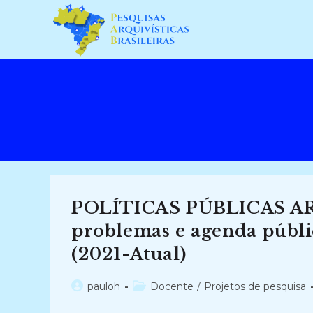
Ir
para
o
conteúdo
POLÍTICAS PÚBLICAS ARQ
problemas e agenda públi
(2021-Atual)
Autor
Categoria
pauloh
Docente
/
Projetos de pesquisa
do
do