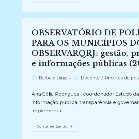
DO
ACERVO
HISTÓRICO
DA
ASSEMBLEIA
LEGISLATIVA
(2004-
OBSERVATÓRIO DE POLÍ
2005)
PARA OS MUNICÍPIOS D
OBSERVARQRJ: gestão, pr
e informações públicas (2
Autor
Categoria
Barbara Diniz
Docente
/
Projetos de pes
do
do
post:
post:
Ana Célia Rodrigues - coordenador Estudo da
informação pública, transparência e governan
implementar…
OBSERVATÓRIO
Continue Lendo
DE
POLÍTICAS