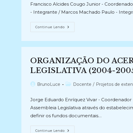
post:
post:
Francisco Alcides Cougo Junior - Coordenador 
- Integrante / Marcos Machado Paulo - Integr
POLÍTICAS
Continue Lendo
PÚBLICAS
ARQUIVÍSTICAS:
Preceitos,
Problemas
E
Agenda
Pública
ORGANIZAÇÃO DO ACER
No
Contexto
Latino-
LEGISLATIVA (2004-200
Americano
(2021-
Atual)
Autor
Categoria
BrunoLuce
Docente
/
Projetos de exte
do
do
post:
post:
Jorge Eduardo Enríquez Vivar - Coordenador Or
Assembleia Legislativa através do estabelec
definir os fundos documentais…
ORGANIZAÇÃO
Continue Lendo