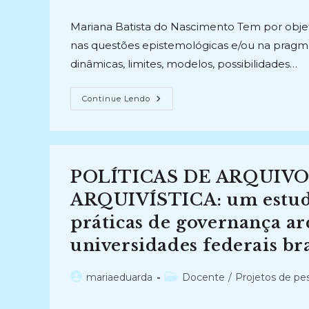
(2018-
do
do
Atual)
post:
post:
Mariana Batista do Nascimento Tem por objeti
nas questões epistemológicas e/ou na pragmát
dinâmicas, limites, modelos, possibilidades…
POLÍTICAS
Continue Lendo
E
GESTÃO
DE
DOCUMENTOS
E
ARQUIVOS
(2021-
POLÍTICAS DE ARQUIV
Atual)
ARQUIVÍSTICA: um estudo 
práticas de governança arq
universidades federais bra
Autor
Categoria
mariaeduarda
Docente
/
Projetos de pe
do
do
post:
post: