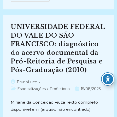
NA
DIVISÃO
DE
FORMAÇÃO
E
TRATAMENTO
DO
UNIVERSIDADE FEDERAL
ACERVO
DA
BIBLIOTECA
DO VALE DO SÃO
CENTRAL
DA
FRANCISCO: diagnóstico
UNIVERSIDADE
FEDERAL
do acervo documental da
DO
ESPÍRITO
SANTO:
Pró-Reitoria de Pesquisa e
Um
Estudo
Pós-Graduação (2010)
De
Caso
(2009)
Autor
BrunoLuce
do
Categoria
Post
Especializações
/
Profissional
15/08/2023
post:
do
publicado:
post:
Miriane da Conceicao Fiuza Texto completo
disponível em: (arquivo não encontrado)