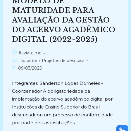
MODELO DE
DA
EXTINTA
COMPANHIA
MATURIDADE PARA
DE
NAVEGAÇÃO
AVALIAÇÃO DA GESTÃO
LLOYD
BRASILEIRO
DO ACERVO ACADÊMICO
–
LLOYDBRAS
(1998-
DIGITAL (2022-2025)
2000)
Autor
flaviatelmo
do
Categoria
Docente
/
Projetos de pesquisa
post:
do
Post
09/03/2025
post:
publicado:
Integrantes: Sânderson Lopes Dorneles -
Coordenador A obrigatoriedade da
implantação do acervo acadêmico digital por
Instituições de Ensino Superior do Brasil
desencadeou um processo de conformidade
por parte dessas instituições…