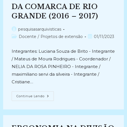
DA COMARCA DE RIO
GRANDE (2016 – 2017)
Autor
pesquisasarquivisticas
do
Categoria
Post
Docente
/
Projetos de extensão
01/11/2023
post:
do
publicado:
post:
Integrantes: Luciana Souza de Brito - Integrante
/ Mateus de Moura Rodrigues - Coordenador /
NELIA DA ROSA PINHEIRO - Integrante /
maximiliano servi da silveira - Integrante /
Cristiane…
AÇÕES
Continue Lendo
DE
CONSERVAÇÃO
PARA
O
ACERVO
DOCUMENTAL
DO