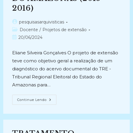
2016)
Autor
pesquisasarquivisticas
do
Categoria
Docente
/
Projetos de extensão
post:
do
Post
20/06/2024
post:
publicado:
Eliane Silveira Gonçalves O projeto de extensão
teve como objetivo geral a realização de um
diagnóstico do acervo documental do TRE -
Tribunal Regional Eleitoral do Estado do
Amazonas para…
DIAGNÓSTICO
Continue Lendo
DA
SITUAÇÃO
ARQUIVÍSTICA
DO
ACERVO
DOCUMENTAL
DO