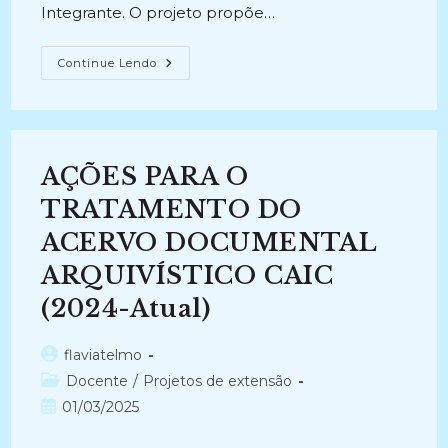
Integrante. O projeto propõe…
DESCRIÇÃO
Continue Lendo
DO
ACERVO
PROCESSUAL
DE
GUARDA
PERMANENTE
DA
AÇÕES PARA O
JUSTIÇA
FEDERAL
DE
TRATAMENTO DO
RIO
GRANDE
ACERVO DOCUMENTAL
(2013-
2016)
ARQUIVÍSTICO CAIC
(2024-Atual)
Autor
flaviatelmo
do
Categoria
Docente
/
Projetos de extensão
post:
do
Post
01/03/2025
post:
publicado: