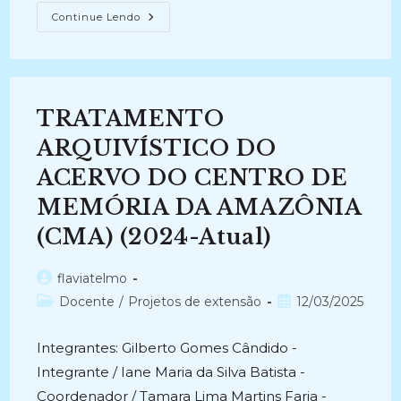
DIAGNÓSTICO
Continue Lendo
DA
SITUAÇÃO
ARQUIVÍSTICA
DO
ACERVO
CUSTODIADO
NO
TRATAMENTO
ARQUIVO
PÚBLICO
DO
ARQUIVÍSTICO DO
ESTADO
DO
ACERVO DO CENTRO DE
AMAZONAS
(2011)
MEMÓRIA DA AMAZÔNIA
(CMA) (2024-Atual)
Autor
flaviatelmo
do
Categoria
Post
Docente
/
Projetos de extensão
12/03/2025
post:
do
publicado:
post:
Integrantes: Gilberto Gomes Cândido -
Integrante / Iane Maria da Silva Batista -
Coordenador / Tamara Lima Martins Faria -