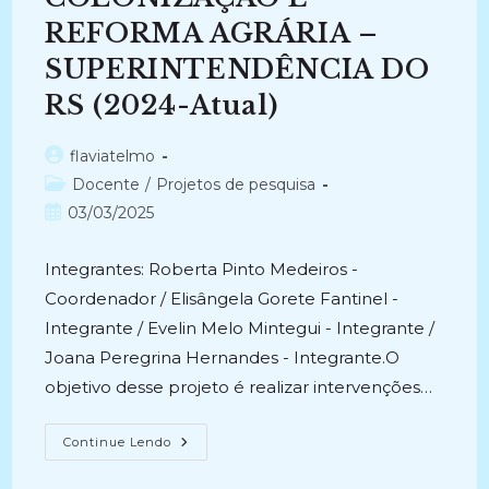
REFORMA AGRÁRIA –
SUPERINTENDÊNCIA DO
RS (2024-Atual)
Autor
flaviatelmo
do
Categoria
Docente
/
Projetos de pesquisa
post:
do
Post
03/03/2025
post:
publicado:
Integrantes: Roberta Pinto Medeiros -
Coordenador / Elisângela Gorete Fantinel -
Integrante / Evelin Melo Mintegui - Integrante /
Joana Peregrina Hernandes - Integrante.O
objetivo desse projeto é realizar intervenções…
IMPACTOS
Continue Lendo
DOS
EVENTOS
CLIMÁTICOS