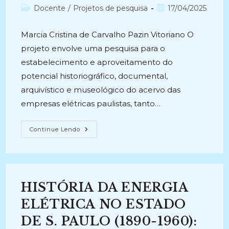
do
Categoria
Post
Docente
/
Projetos de pesquisa
17/04/2025
post:
do
publicado:
post:
Marcia Cristina de Carvalho Pazin Vitoriano O
projeto envolve uma pesquisa para o
estabelecimento e aproveitamento do
potencial historiográfico, documental,
arquivístico e museológico do acervo das
empresas elétricas paulistas, tanto…
HISTÓRIA
Continue Lendo
DA
ENERGIA
ELÉTRICA
NO
ESTADO
DE
SÃO
HISTÓRIA DA ENERGIA
PAULO:
Acervos
Documentais
ELÉTRICA NO ESTADO
(1890/
2005)
DE S. PAULO (1890-1960):
(2008-