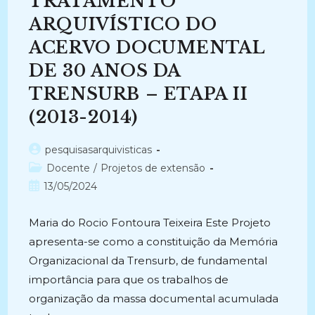
TRATAMENTO
TRIBUNAL
REGIONAL
ELEITORAL
ARQUIVÍSTICO DO
DO
ESTADO
ACERVO DOCUMENTAL
DO
AMAZONAS
DE 30 ANOS DA
(2015-
2016)
TRENSURB – ETAPA II
(2013-2014)
Autor
pesquisasarquivisticas
do
Categoria
Docente
/
Projetos de extensão
post:
do
Post
13/05/2024
post:
publicado:
Maria do Rocio Fontoura Teixeira Este Projeto
apresenta-se como a constituição da Memória
Organizacional da Trensurb, de fundamental
importância para que os trabalhos de
organização da massa documental acumulada