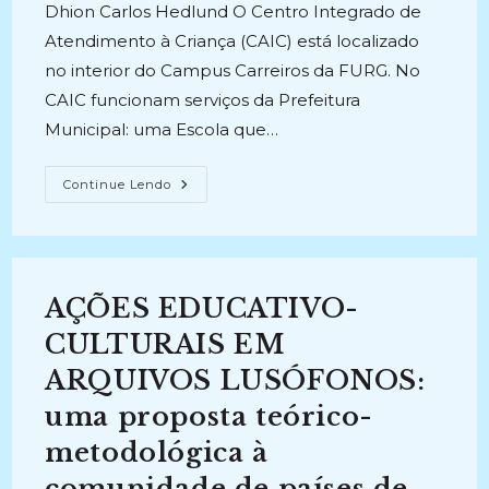
Dhion Carlos Hedlund O Centro Integrado de
Atendimento à Criança (CAIC) está localizado
no interior do Campus Carreiros da FURG. No
CAIC funcionam serviços da Prefeitura
Municipal: uma Escola que…
AÇÕES
Continue Lendo
PARA
O
TRATAMENTO
DO
ACERVO
DOCUMENTAL
ARQUIVÍSTICO
AÇÕES EDUCATIVO-
CAIC
(2024-
Atual)
CULTURAIS EM
ARQUIVOS LUSÓFONOS:
uma proposta teórico-
metodológica à
comunidade de países de