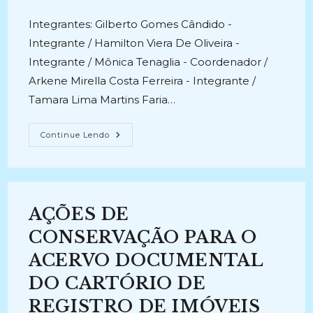
publicado:
Integrantes: Gilberto Gomes Cândido -
Integrante / Hamilton Viera De Oliveira -
Integrante / Mônica Tenaglia - Coordenador /
Arkene Mirella Costa Ferreira - Integrante /
Tamara Lima Martins Faria…
ORGANIZAÇÃO
Continue Lendo
DO
ACERVO
ARQUIVÍSTICO
DOS
PROFESSORES
BENEDITO
E
AÇÕES DE
MARIA
SYLVIA
NUNES
CONSERVAÇÃO PARA O
(2022
–
ACERVO DOCUMENTAL
Atual)
DO CARTÓRIO DE
REGISTRO DE IMÓVEIS