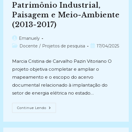
2010)
Patrimônio Industrial,
Paisagem e Meio-Ambiente
(2013-2017)
Autor
Emanuely
do
Categoria
Post
Docente
/
Projetos de pesquisa
17/04/2025
post:
do
publicado:
post:
Marcia Cristina de Carvalho Pazin Vitoriano O
projeto objetiva completar e ampliar o
mapeamento e o escopo do acervo
documental relacionado à implantação do
setor de energia elétrica no estado…
HISTÓRIA
Continue Lendo
DA
ENERGIA
ELÉTRICA
NO
ESTADO