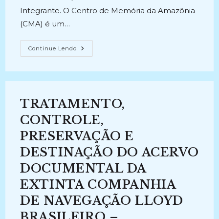
Integrante. O Centro de Memória da Amazônia
(CMA) é um…
TRATAMENTO
Continue Lendo
ARQUIVÍSTICO
DO
ACERVO
DO
CENTRO
DE
MEMÓRIA
TRATAMENTO,
DA
AMAZÔNIA
(CMA)
CONTROLE,
(2024-
Atual)
PRESERVAÇÃO E
DESTINAÇÃO DO ACERVO
DOCUMENTAL DA
EXTINTA COMPANHIA
DE NAVEGAÇÃO LLOYD
BRASILEIRO –