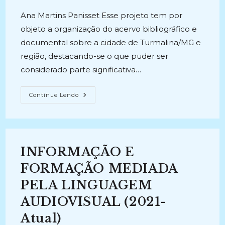
Ana Martins Panisset Esse projeto tem por
objeto a organização do acervo bibliográfico e
documental sobre a cidade de Turmalina/MG e
região, destacando-se o que puder ser
considerado parte significativa…
CENTRO
Continue Lendo
DE
MEMÓRIA
CULTURAL
E
ARTÍSTICA
DE
TURMALINA/MG:
INFORMAÇÃO E
Acervo
Documental,
Coleção
FORMAÇÃO MEDIADA
Valdivino
Ferreira
PELA LINGUAGEM
E
Inventário
AUDIOVISUAL (2021-
Das
Festas
Religiosas
Atual)
E