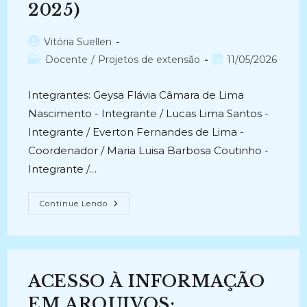
2025)
Autor
Vitória Suellen
do
Categoria
Post
Docente
/
Projetos de extensão
11/05/2026
post:
do
publicado:
post:
Integrantes: Geysa Flávia Câmara de Lima
Nascimento - Integrante / Lucas Lima Santos -
Integrante / Everton Fernandes de Lima -
Coordenador / Maria Luisa Barbosa Coutinho -
Integrante /…
PRESERVAÇÃO
Continue Lendo
E
DIFUSÃO
DO
ACERVO
DOCUMENTAL
NELSON
ROSAS:
ACESSO À INFORMAÇÃO
Organização,
História
E
EM ARQUIVOS: