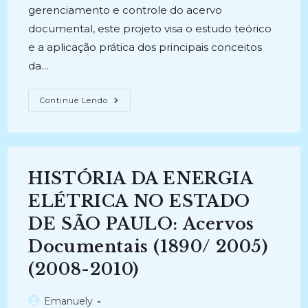
gerenciamento e controle do acervo
documental, este projeto visa o estudo teórico
e a aplicação prática dos principais conceitos
da…
DIAGNÓSTICO
Continue Lendo
DO
ACERVO
DOCUMENTAL
DO
CENTRO
DE
DOCUMENTAÇÃO
HISTÓRIA DA ENERGIA
HISTÓRICA
E
UNIVERSITÁRIA
ELÉTRICA NO ESTADO
DE
MARÍLIA
DE SÃO PAULO: Acervos
(UNESP/MARÍLIA)
(2010-
Documentais (1890/ 2005)
2014)
(2008-2010)
Autor
Emanuely