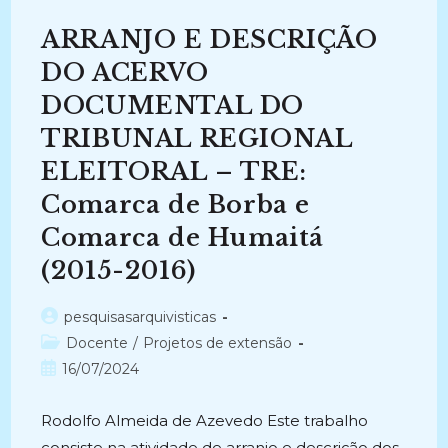
Uma
Proposta
ARRANJO E DESCRIÇÃO
Teórico-
Metodológica
À
DO ACERVO
Comunidade
De
DOCUMENTAL DO
Países
De
TRIBUNAL REGIONAL
Língua
Portuguesa-
CPLP
ELEITORAL – TRE:
(2019-
Atual)
Comarca de Borba e
Comarca de Humaitá
(2015-2016)
Autor
pesquisasarquivisticas
do
Categoria
Docente
/
Projetos de extensão
post:
do
Post
16/07/2024
post:
publicado:
Rodolfo Almeida de Azevedo Este trabalho
consiste na atividade de arranjo e descrição dos