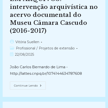
Memória
(2024-
intervenção arquivística no
2025)
acervo documental do
Museu Câmara Cascudo
(2016-2017)
Autor
Vitória Suellen
do
Categoria
Profissional
/
Projetos de extensão
post:
do
Post
22/08/2025
post:
publicado:
João Carlos Bernardo de Lima -
http://lattes.cnpq.br/1074144634787608
ACESSO
Continue Lendo
À
INFORMAÇÃO
EM
ARQUIVOS:
Intervenção
Arquivística