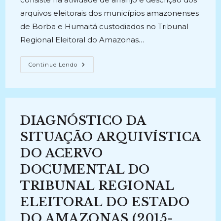
arquivos eleitorais dos municípios amazonenses
de Borba e Humaitá custodiados no Tribunal
Regional Eleitoral do Amazonas…
ARRANJO
Continue Lendo
E
DESCRIÇÃO
DO
ACERVO
DOCUMENTAL
DO
TRIBUNAL
DIAGNÓSTICO DA
REGIONAL
ELEITORAL
–
SITUAÇÃO ARQUIVÍSTICA
TRE:
Comarca
DO ACERVO
De
Borba
DOCUMENTAL DO
E
Comarca
De
TRIBUNAL REGIONAL
Humaitá
(2015-
ELEITORAL DO ESTADO
2016)
DO AMAZONAS (2015-