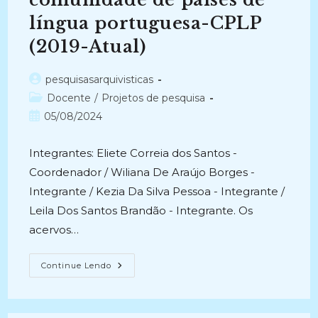
língua portuguesa-CPLP
(2019-Atual)
Autor
pesquisasarquivisticas
do
Categoria
Docente
/
Projetos de pesquisa
post:
do
Post
05/08/2024
post:
publicado:
Integrantes: Eliete Correia dos Santos -
Coordenador / Wiliana De Araújo Borges -
Integrante / Kezia Da Silva Pessoa - Integrante /
Leila Dos Santos Brandão - Integrante. Os
acervos…
AÇÕES
Continue Lendo
EDUCATIVO-
CULTURAIS
EM
ARQUIVOS
LUSÓFONOS: