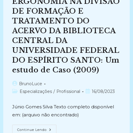
ERGONOMIA NA DIVISÃO
CARTÓRIO
DE
REGISTRO
DE FORMAÇÃO E
DE
IMÓVEIS
TRATAMENTO DO
DA
COMARCA
ACERVO DA BIBLIOTECA
DE
RIO
GRANDE
CENTRAL DA
(2016
–
UNIVERSIDADE FEDERAL
2017)
DO ESPÍRITO SANTO: Um
estudo de Caso (2009)
Autor
BrunoLuce
do
Categoria
Post
Especializações
/
Profissional
16/08/2023
post:
do
publicado:
post:
Júnio Gomes Silva Texto completo disponível
em: (arquivo não encontrado)
ERGONOMIA
Continue Lendo