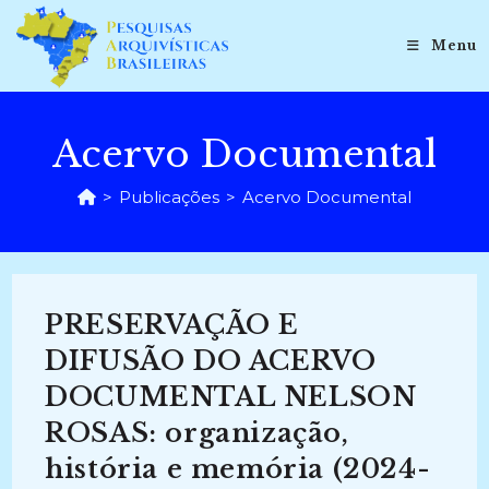
Ir
para
Menu
o
conteúdo
Acervo Documental
>
Publicações
>
Acervo Documental
PRESERVAÇÃO E
DIFUSÃO DO ACERVO
DOCUMENTAL NELSON
ROSAS: organização,
história e memória (2024-