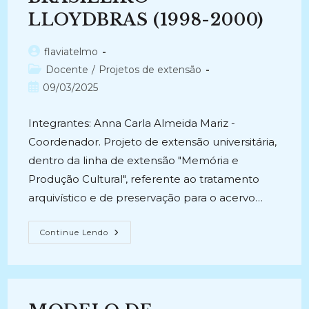
LLOYDBRAS (1998-2000)
Autor
flaviatelmo
do
Categoria
Docente
/
Projetos de extensão
post:
do
Post
09/03/2025
post:
publicado:
Integrantes: Anna Carla Almeida Mariz -
Coordenador. Projeto de extensão universitária,
dentro da linha de extensão "Memória e
Produção Cultural", referente ao tratamento
arquivístico e de preservação para o acervo…
TRATAMENTO,
Continue Lendo
CONTROLE,
PRESERVAÇÃO
E
DESTINAÇÃO
DO
ACERVO
DOCUMENTAL