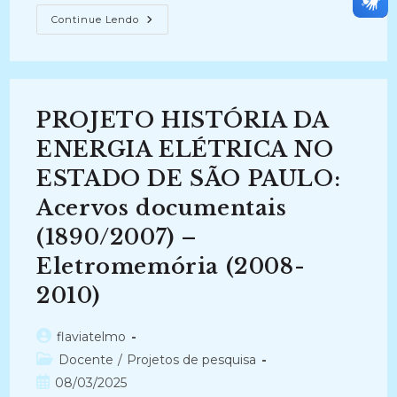
MODELO
Continue Lendo
DE
MATURIDADE
PARA
AVALIAÇÃO
DA
GESTÃO
DO
PROJETO HISTÓRIA DA
ACERVO
ACADÊMICO
DIGITAL
ENERGIA ELÉTRICA NO
(2022-
2025)
ESTADO DE SÃO PAULO:
Acervos documentais
(1890/2007) –
Eletromemória (2008-
2010)
Autor
flaviatelmo
do
Categoria
Docente
/
Projetos de pesquisa
post:
do
Post
08/03/2025
post: