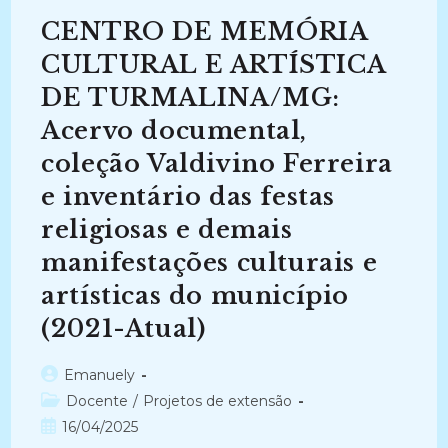
DE
S.
CENTRO DE MEMÓRIA
PAULO
(1890-
1960):
CULTURAL E ARTÍSTICA
Patrimônio
Industrial,
DE TURMALINA/MG:
Paisagem
E
Acervo documental,
Meio-
Ambiente
(2013-
coleção Valdivino Ferreira
2017)
e inventário das festas
religiosas e demais
manifestações culturais e
artísticas do município
(2021-Atual)
Autor
Emanuely
do
Categoria
Docente
/
Projetos de extensão
post:
do
Post
16/04/2025
post:
publicado: