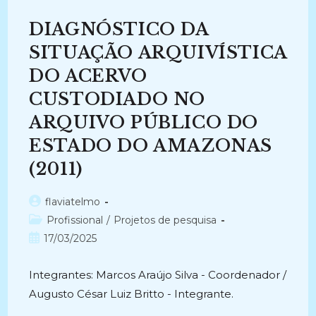
Estratégias
Para
DIAGNÓSTICO DA
Preservação
E
Difusão
SITUAÇÃO ARQUIVÍSTICA
Documental
(2024-
DO ACERVO
Atual)
CUSTODIADO NO
ARQUIVO PÚBLICO DO
ESTADO DO AMAZONAS
(2011)
Autor
flaviatelmo
do
Categoria
Profissional
/
Projetos de pesquisa
post:
do
Post
17/03/2025
post:
publicado:
Integrantes: Marcos Araújo Silva - Coordenador /
Augusto César Luiz Britto - Integrante.