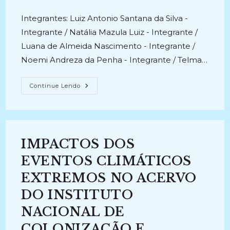
publicado:
Integrantes: Luiz Antonio Santana da Silva -
Integrante / Natália Mazula Luiz - Integrante /
Luana de Almeida Nascimento - Integrante /
Noemi Andreza da Penha - Integrante / Telma…
PROJETO
Continue Lendo
HISTÓRIA
DA
ENERGIA
ELÉTRICA
NO
ESTADO
DE
IMPACTOS DOS
SÃO
PAULO:
Acervos
EVENTOS CLIMÁTICOS
Documentais
(1890/2007)
EXTREMOS NO ACERVO
–
Eletromemória
DO INSTITUTO
(2008-
2010)
NACIONAL DE
COLONIZAÇÃO E