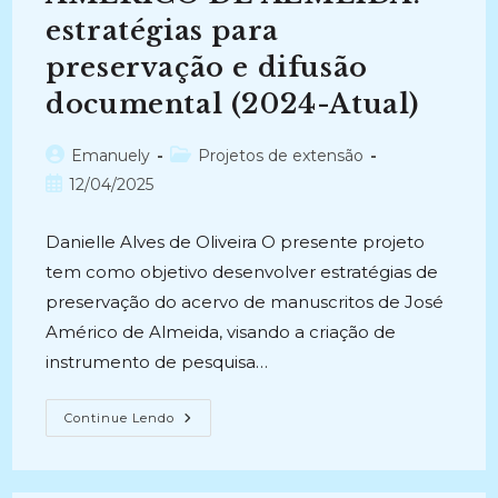
estratégias para
preservação e difusão
documental (2024-Atual)
Autor
Categoria
Emanuely
Projetos de extensão
do
do
Post
12/04/2025
post:
post:
publicado:
Danielle Alves de Oliveira O presente projeto
tem como objetivo desenvolver estratégias de
preservação do acervo de manuscritos de José
Américo de Almeida, visando a criação de
instrumento de pesquisa…
MANUSCRITOS
Continue Lendo
DE
JOSÉ
AMÉRICO
DE
ALMEIDA: