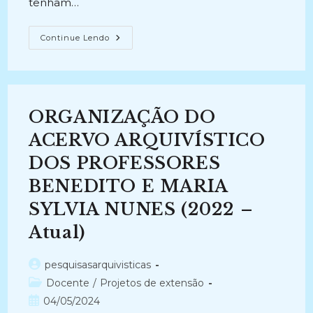
tenham…
TRATAMENTO
Continue Lendo
ARQUIVÍSTICO
DO
ACERVO
DOCUMENTAL
DE
30
ANOS
ORGANIZAÇÃO DO
DA
TRENSURB
–
ACERVO ARQUIVÍSTICO
ETAPA
II
DOS PROFESSORES
(2013-
2014)
BENEDITO E MARIA
SYLVIA NUNES (2022 –
Atual)
Autor
pesquisasarquivisticas
do
Categoria
Docente
/
Projetos de extensão
post:
do
Post
04/05/2024
post: