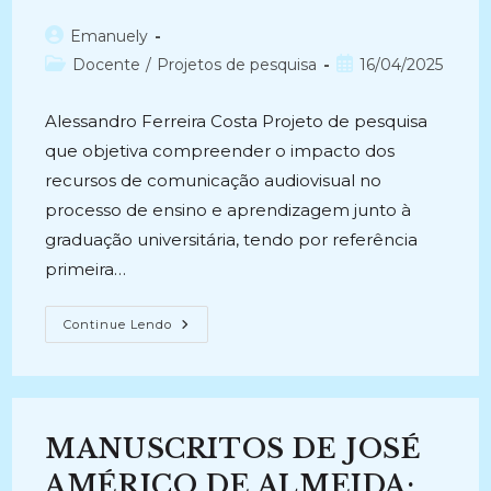
Demais
Manifestações
Autor
Emanuely
Culturais
E
do
Categoria
Post
Docente
/
Projetos de pesquisa
16/04/2025
Artísticas
post:
Do
do
publicado:
Município
post:
(2021-
Alessandro Ferreira Costa Projeto de pesquisa
Atual)
que objetiva compreender o impacto dos
recursos de comunicação audiovisual no
processo de ensino e aprendizagem junto à
graduação universitária, tendo por referência
primeira…
INFORMAÇÃO
Continue Lendo
E
FORMAÇÃO
MEDIADA
PELA
LINGUAGEM
AUDIOVISUAL
(2021-
MANUSCRITOS DE JOSÉ
Atual)
AMÉRICO DE ALMEIDA: