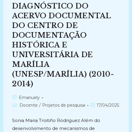
No
DIAGNÓSTICO DO
Acervo
Documental
Do
ACERVO DOCUMENTAL
Museu
Câmara
DO CENTRO DE
Cascudo
(2016-
DOCUMENTAÇÃO
2017)
HISTÓRICA E
UNIVERSITÁRIA DE
MARÍLIA
(UNESP/MARÍLIA) (2010-
2014)
Autor
Emanuely
do
Categoria
Post
Docente
/
Projetos de pesquisa
17/04/2025
post:
do
publicado:
post:
Sonia Maria Troitiño Rodriguez Além do
desenvolvimento de mecanismos de