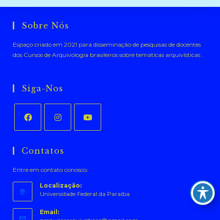
Sobre Nós
Espaço criado em 2021 para disseminação de pesquisas de docentes
dos Cursos de Arquivologia brasileiros sobre temáticas arquivísticas .
Siga-Nos
Abre
Abre
Abre
em
em
em
Contatos
uma
uma
uma
Entre em contato conosco.
nova
nova
nova
aba
aba
aba
Localização:
Universidade Federal da Paraíba
Email: