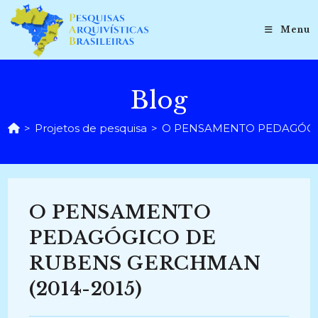
Ir
para
Menu
o
conteúdo
Blog
>
Projetos de pesquisa
>
O PENSAMENTO PEDAGÓGIC
O PENSAMENTO
PEDAGÓGICO DE
RUBENS GERCHMAN
(2014-2015)