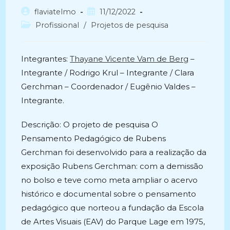
Autor
Post
flaviatelmo
11/12/2022
do
publicado:
Categoria
Profissional
/
Projetos de pesquisa
post:
do
post:
Integrantes:
Thayane Vicente Vam de Berg
–
Integrante / Rodrigo Krul – Integrante / Clara
Gerchman – Coordenador / Eugênio Valdes –
Integrante.
Descrição: O projeto de pesquisa O
Pensamento Pedagógico de Rubens
Gerchman foi desenvolvido para a realização da
exposição Rubens Gerchman: com a demissão
no bolso e teve como meta ampliar o acervo
histórico e documental sobre o pensamento
pedagógico que norteou a fundação da Escola
de Artes Visuais (EAV) do Parque Lage em 1975,